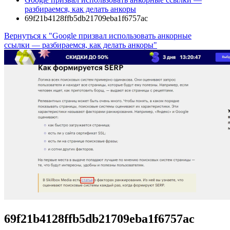
разбираемся, как делать анкоры
69f21b4128ffb5db21709eba1f6757ac
Вернуться к "Google призвал использовать анкорные
ссылки — разбираемся, как делать анкоры"
69f21b4128ffb5db21709eba1f6757ac