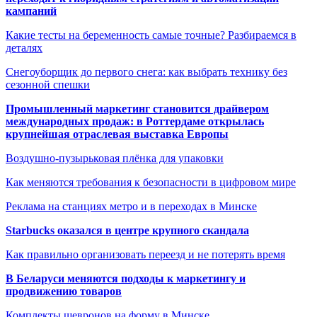
кампаний
Какие тесты на беременность самые точные? Разбираемся в
деталях
Снегоуборщик до первого снега: как выбрать технику без
сезонной спешки
Промышленный маркетинг становится драйвером
международных продаж: в Роттердаме открылась
крупнейшая отраслевая выставка Европы
Воздушно-пузырьковая плёнка для упаковки
Как меняются требования к безопасности в цифровом мире
Реклама на станциях метро и в переходах в Минске
Starbucks оказался в центре крупного скандала
Как правильно организовать переезд и не потерять время
В Беларуси меняются подходы к маркетингу и
продвижению товаров
Комплекты шевронов на форму в Минске