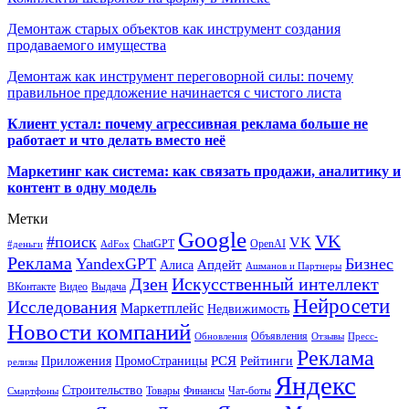
Демонтаж старых объектов как инструмент создания
продаваемого имущества
Демонтаж как инструмент переговорной силы: почему
правильное предложение начинается с чистого листа
Клиент устал: почему агрессивная реклама больше не
работает и что делать вместо неё
Маркетинг как система: как связать продажи, аналитику и
контент в одну модель
Метки
Google
VK
#поиск
VK
ChatGPT
OpenAI
#деньги
AdFox
Реклама
YandexGPT
Бизнес
Апдейт
Алиса
Ашманов и Партнеры
Искусственный интеллект
Дзен
ВКонтакте
Видео
Выдача
Нейросети
Исследования
Маркетплейс
Недвижимость
Новости компаний
Объявления
Обновления
Отзывы
Пресс-
Реклама
РСЯ
Приложения
ПромоСтраницы
Рейтинги
релизы
Яндекс
Строительство
Товары
Финансы
Чат-боты
Смартфоны