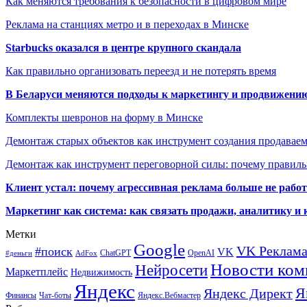
Как меняются требования к безопасности в цифровом мире
Реклама на станциях метро и в переходах в Минске
Starbucks оказался в центре крупного скандала
Как правильно организовать переезд и не потерять время
В Беларуси меняются подходы к маркетингу и продвижени
Комплекты шевронов на форму в Минске
Демонтаж старых объектов как инструмент создания продавае
Демонтаж как инструмент переговорной силы: почему правильн
Клиент устал: почему агрессивная реклама больше не работа
Маркетинг как система: как связать продажи, аналитику и 
Метки
Google
VK Реклам
#поиск
VK
ChatGPT
OpenAI
#деньги
AdFox
Новости ком
Нейросети
Маркетплейс
Недвижимость
Яндекс
Я
Яндекс Директ
Финансы
Чат-боты
Яндекс.Вебмастер