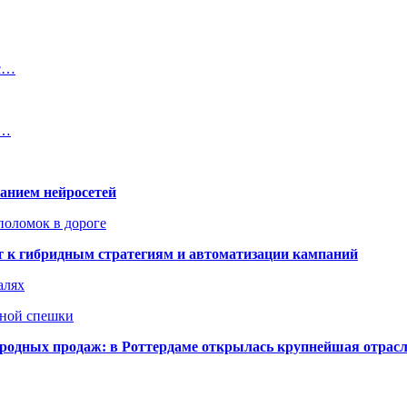
 с…
и…
ванием нейросетей
поломок в дороге
ят к гибридным стратегиям и автоматизации кампаний
алях
нной спешки
одных продаж: в Роттердаме открылась крупнейшая отрас