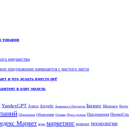
ю товаров
мого имущества
ое предложение начинается с чистого листа
ет и что делать вместо неё
контент в одну модель
а
YandexGPT
Бизнес
Апдейт
Алиса
ВКонтакте
Видео
Ашманов и Партнеры
паний
Приложения
ПромоСтр
Объявления
Обновления
Отзывы
Пресс-релизы
ндекс Маркет
маркетинг
технологии
ремонт
игры