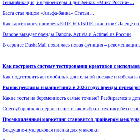
Геймификация, инфлюенсеры и дипфейки: «Микс Россия»…
Баста стал лицом «Альфа-банка» Статьи…
Как таргетологу привлечь ЕЩЕ БОЛЬШЕ клиентов? Да еще и
Danone выведет бренды Danone, Activia и Actimel из России
В сервисе DashaMail появилась новая функция – рекомендаци
Как построить систему тестирования креативов с использо
Как подготовить автомобиль к длительной поездке и избежать 
Рынок рекламы и маркетинга в 2026 году: бренды переход
Какие тесты на беременность самые точные? Разбираемся в дет
Снегоуборщик до первого снега: как выбрать технику без сезо
Промышленный маркетинг становится драйвером междунар
Воздушно-пузырьковая плёнка для упаковки