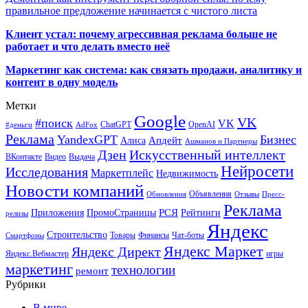
правильное предложение начинается с чистого листа
Клиент устал: почему агрессивная реклама больше не
работает и что делать вместо неё
Маркетинг как система: как связать продажи, аналитику и
контент в одну модель
Метки
Google
VK
#поиск
VK
ChatGPT
OpenAI
#деньги
AdFox
Реклама
YandexGPT
Бизнес
Апдейт
Алиса
Ашманов и Партнеры
Искусственный интеллект
Дзен
ВКонтакте
Видео
Выдача
Нейросети
Исследования
Маркетплейс
Недвижимость
Новости компаний
Объявления
Обновления
Отзывы
Пресс-
Реклама
РСЯ
Приложения
ПромоСтраницы
Рейтинги
релизы
Яндекс
Строительство
Товары
Финансы
Чат-боты
Смартфоны
Яндекс Маркет
Яндекс Директ
Яндекс.Вебмастер
игры
маркетинг
технологии
ремонт
Рубрики
В мире