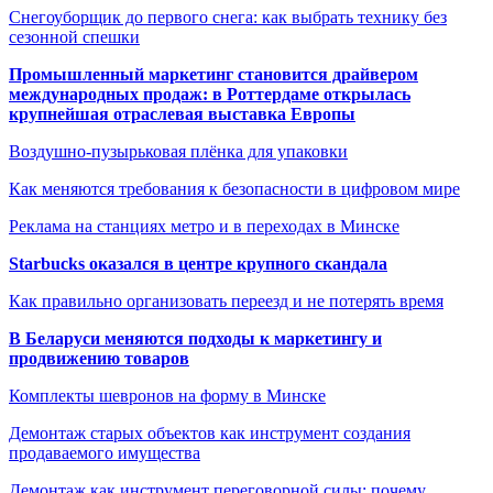
Снегоуборщик до первого снега: как выбрать технику без
сезонной спешки
Промышленный маркетинг становится драйвером
международных продаж: в Роттердаме открылась
крупнейшая отраслевая выставка Европы
Воздушно-пузырьковая плёнка для упаковки
Как меняются требования к безопасности в цифровом мире
Реклама на станциях метро и в переходах в Минске
Starbucks оказался в центре крупного скандала
Как правильно организовать переезд и не потерять время
В Беларуси меняются подходы к маркетингу и
продвижению товаров
Комплекты шевронов на форму в Минске
Демонтаж старых объектов как инструмент создания
продаваемого имущества
Демонтаж как инструмент переговорной силы: почему