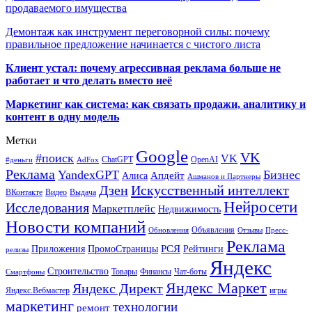
продаваемого имущества
Демонтаж как инструмент переговорной силы: почему
правильное предложение начинается с чистого листа
Клиент устал: почему агрессивная реклама больше не
работает и что делать вместо неё
Маркетинг как система: как связать продажи, аналитику и
контент в одну модель
Метки
Google
VK
#поиск
VK
ChatGPT
OpenAI
#деньги
AdFox
Реклама
YandexGPT
Бизнес
Апдейт
Алиса
Ашманов и Партнеры
Искусственный интеллект
Дзен
ВКонтакте
Видео
Выдача
Нейросети
Исследования
Маркетплейс
Недвижимость
Новости компаний
Объявления
Обновления
Отзывы
Пресс-
Реклама
РСЯ
Приложения
ПромоСтраницы
Рейтинги
релизы
Яндекс
Строительство
Товары
Финансы
Чат-боты
Смартфоны
Яндекс Маркет
Яндекс Директ
Яндекс.Вебмастер
игры
маркетинг
технологии
ремонт