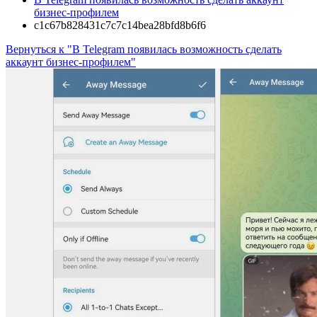
бизнес-профилем
c1c67b828431c7c7c14bea28bfd8b6f6
Вернуться к "В Telegram появилась возможность сделать
аккаунт бизнес-профилем"