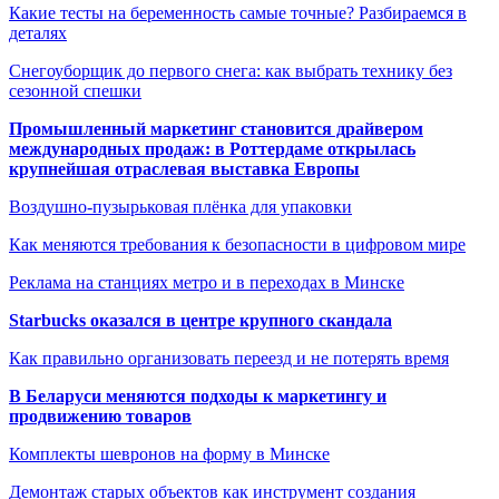
Какие тесты на беременность самые точные? Разбираемся в
деталях
Снегоуборщик до первого снега: как выбрать технику без
сезонной спешки
Промышленный маркетинг становится драйвером
международных продаж: в Роттердаме открылась
крупнейшая отраслевая выставка Европы
Воздушно-пузырьковая плёнка для упаковки
Как меняются требования к безопасности в цифровом мире
Реклама на станциях метро и в переходах в Минске
Starbucks оказался в центре крупного скандала
Как правильно организовать переезд и не потерять время
В Беларуси меняются подходы к маркетингу и
продвижению товаров
Комплекты шевронов на форму в Минске
Демонтаж старых объектов как инструмент создания