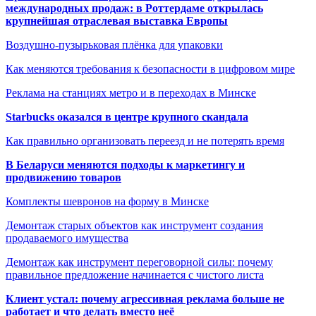
международных продаж: в Роттердаме открылась
крупнейшая отраслевая выставка Европы
Воздушно-пузырьковая плёнка для упаковки
Как меняются требования к безопасности в цифровом мире
Реклама на станциях метро и в переходах в Минске
Starbucks оказался в центре крупного скандала
Как правильно организовать переезд и не потерять время
В Беларуси меняются подходы к маркетингу и
продвижению товаров
Комплекты шевронов на форму в Минске
Демонтаж старых объектов как инструмент создания
продаваемого имущества
Демонтаж как инструмент переговорной силы: почему
правильное предложение начинается с чистого листа
Клиент устал: почему агрессивная реклама больше не
работает и что делать вместо неё