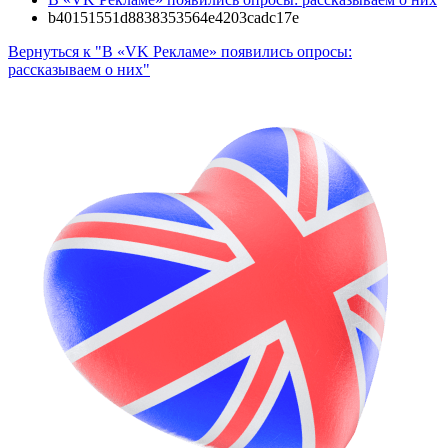
b40151551d8838353564e4203cadc17e
Вернуться к "В «VK Рекламе» появились опросы:
рассказываем о них"