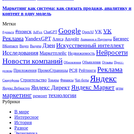
Маркетинг как система: как связать продажи, аналитику и
контент в одну модель
Метки
Google
VK
#поиск
VK
ChatGPT
OpenAI
#деньги
AdFox
Реклама
YandexGPT
Бизнес
Апдейт
Алиса
Ашманов и Партнеры
Искусственный интеллект
Дзен
ВКонтакте
Видео
Выдача
Нейросети
Исследования
Маркетплейс
Недвижимость
Новости компаний
Объявления
Обновления
Отзывы
Пресс-
Реклама
РСЯ
Приложения
ПромоСтраницы
Рейтинги
релизы
Яндекс
Строительство
Товары
Финансы
Чат-боты
Смартфоны
Яндекс Маркет
Яндекс Директ
Яндекс.Вебмастер
игры
маркетинг
технологии
ремонт
Рубрики
В мире
Интересное
История
Разное
Экономика