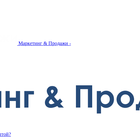
Маркетинг & Продажи -
птой?