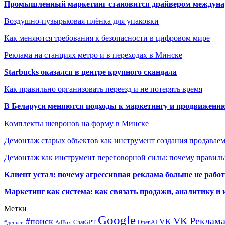
Промышленный маркетинг становится драйвером междунар
Воздушно-пузырьковая плёнка для упаковки
Как меняются требования к безопасности в цифровом мире
Реклама на станциях метро и в переходах в Минске
Starbucks оказался в центре крупного скандала
Как правильно организовать переезд и не потерять время
В Беларуси меняются подходы к маркетингу и продвижени
Комплекты шевронов на форму в Минске
Демонтаж старых объектов как инструмент создания продавае
Демонтаж как инструмент переговорной силы: почему правильн
Клиент устал: почему агрессивная реклама больше не работа
Маркетинг как система: как связать продажи, аналитику и 
Метки
Google
VK Реклам
#поиск
VK
ChatGPT
OpenAI
#деньги
AdFox