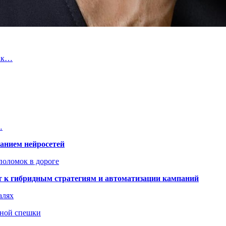
как…
…
ванием нейросетей
поломок в дороге
ят к гибридным стратегиям и автоматизации кампаний
алях
нной спешки