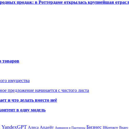
одных продаж: в Роттердаме открылась крупнейшая отрас
ю товаров
мого имущества
ое предложение начинается с чистого листа
ет и что делать вместо неё
контент в одну модель
а
YandexGPT
Бизнес
Апдейт
Алиса
ВКонтакте
Видео
Ашманов и Партнеры