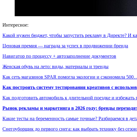
Интересное:
Какой нужен бюджет, чтобы запустить рекламу в Директе? И 
Ценовая премия — награда за успех в продвижении бренда
Навигатор по процессу + автозаполнение документов
Женская обувь на лето: виды, материалы и тренды
Как сеть магазинов SPAR помогла экологии и сэкономила 500
Как построить систему тестирования креативов с использо
Как подготовить автомобиль к длительной поездке и избежать 
Рынок рекламы и маркетинга в 2026 году: бренды переход
Какие тесты на беременность самые точные? Разбираемся в дет
Снегоуборщик до первого снега: как выбрать технику без сезо