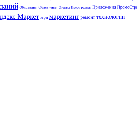
паний
Приложения
ПромоСтр
Объявления
Обновления
Отзывы
Пресс-релизы
ндекс Маркет
маркетинг
технологии
ремонт
игры