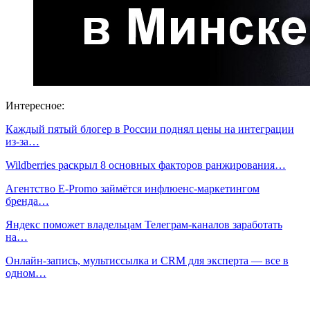
Интересное:
Каждый пятый блогер в России поднял цены на интеграции
из-за…
Wildberries раскрыл 8 основных факторов ранжирования…
Агентство E-Promo займётся инфлюенс-маркетингом
бренда…
Яндекс поможет владельцам Телеграм-каналов заработать
на…
Онлайн-запись, мультиссылка и CRM для эксперта — все в
одном…