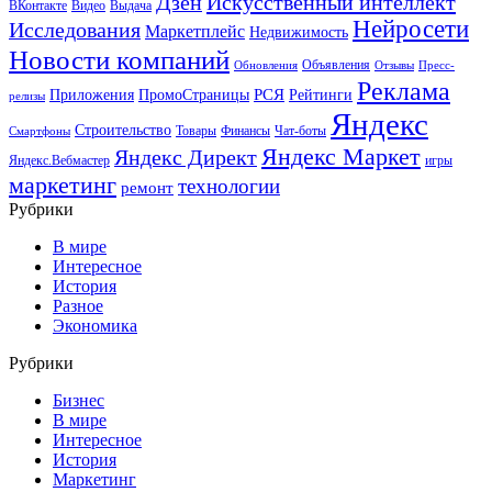
Искусственный интеллект
Дзен
ВКонтакте
Видео
Выдача
Нейросети
Исследования
Маркетплейс
Недвижимость
Новости компаний
Объявления
Обновления
Отзывы
Пресс-
Реклама
РСЯ
Приложения
ПромоСтраницы
Рейтинги
релизы
Яндекс
Строительство
Товары
Финансы
Чат-боты
Смартфоны
Яндекс Маркет
Яндекс Директ
Яндекс.Вебмастер
игры
маркетинг
технологии
ремонт
Рубрики
В мире
Интересное
История
Разное
Экономика
Рубрики
Бизнес
В мире
Интересное
История
Маркетинг