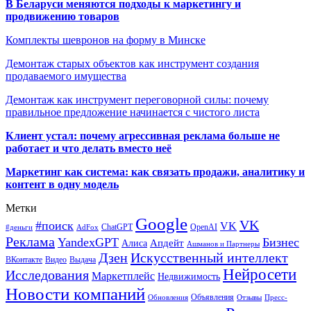
В Беларуси меняются подходы к маркетингу и
продвижению товаров
Комплекты шевронов на форму в Минске
Демонтаж старых объектов как инструмент создания
продаваемого имущества
Демонтаж как инструмент переговорной силы: почему
правильное предложение начинается с чистого листа
Клиент устал: почему агрессивная реклама больше не
работает и что делать вместо неё
Маркетинг как система: как связать продажи, аналитику и
контент в одну модель
Метки
Google
VK
#поиск
VK
ChatGPT
OpenAI
#деньги
AdFox
Реклама
YandexGPT
Бизнес
Апдейт
Алиса
Ашманов и Партнеры
Искусственный интеллект
Дзен
ВКонтакте
Видео
Выдача
Нейросети
Исследования
Маркетплейс
Недвижимость
Новости компаний
Объявления
Обновления
Отзывы
Пресс-