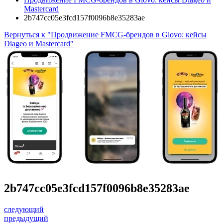
Mastercard
2b747cc05e3fcd157f0096b8e35283ae
Вернуться к "Продвижение FMCG-брендов в Glovo: кейсы
Diageo и Mastercard"
2b747cc05e3fcd157f0096b8e35283ae
следующий
предыдущий