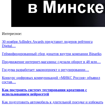
Интересное:
30 ноября AdIndex Awards представит лидеров рейтинга
Digital…
Геймифицированный сбор донатов внутри компании Binariks
Продвижение интернет-магазина: сделали оборот в 48 млн…
Госдума разработает законопроект о регулировании…
Конкурс цифровых коммуникаций «МИКС Россия» объявил
состав…
Как построить систему тестирования креативов с
использованием нейросетей
Как подготовить автомобиль к длительной поездке и избежать