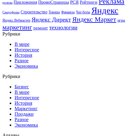
Реклама
РСЯ
Приложения
ПромоСтраницы
Рейтинги
релизы
Яндекс
Строительство
Товары
Финансы
Чат-боты
Смартфоны
Яндекс Маркет
Яндекс Директ
Яндекс.Вебмастер
игры
маркетинг
технологии
ремонт
Рубрики
В мире
Интересное
История
Разное
Экономика
Рубрики
Бизнес
В мире
Интересное
История
Маркетинг
Продажи
Разное
Экономика
Архивы