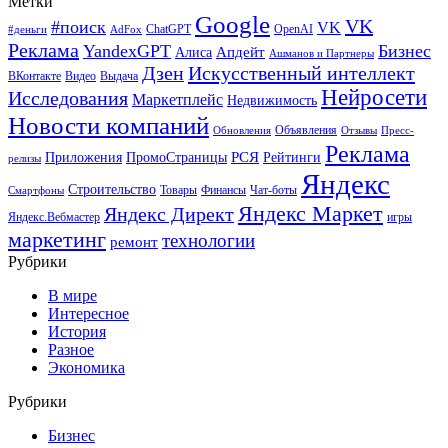
Метки
Google
VK
#поиск
VK
ChatGPT
OpenAI
#деньги
AdFox
Реклама
YandexGPT
Бизнес
Апдейт
Алиса
Ашманов и Партнеры
Искусственный интеллект
Дзен
ВКонтакте
Видео
Выдача
Нейросети
Исследования
Маркетплейс
Недвижимость
Новости компаний
Объявления
Обновления
Отзывы
Пресс-
Реклама
РСЯ
Приложения
ПромоСтраницы
Рейтинги
релизы
Яндекс
Строительство
Товары
Финансы
Чат-боты
Смартфоны
Яндекс Маркет
Яндекс Директ
Яндекс.Вебмастер
игры
маркетинг
технологии
ремонт
Рубрики
В мире
Интересное
История
Разное
Экономика
Рубрики
Бизнес