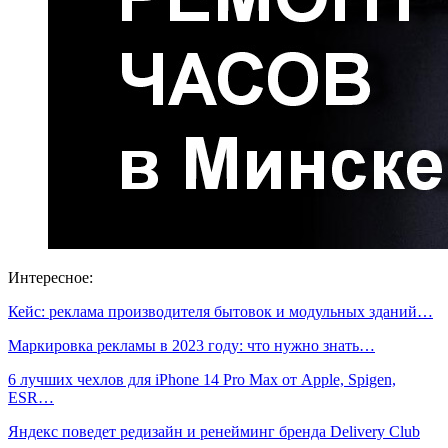
Интересное:
Кейс: реклама производителя бытовок и модульных зданий…
Маркировка рекламы в 2023 году: что нужно знать…
6 лучших чехлов для iPhone 14 Pro Max от Apple, Spigen,
ESR…
Яндекс поведет редизайн и ренейминг бренда Delivery Club