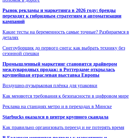
Рынок рекламы и маркетинга в 2026 году: бренды
переходят к гибридным стратегиям и автоматизации
кампаний
Какие тесты на беременность самые точные? Разбираемся в
деталях
Снегоуборщик до первого снега: как выбрать технику без
сезонной спешки
Промышленный маркетинг становится драйвером
международных продаж: в Роттердаме открылась
крупнейшая отраслевая выставка Европы
Воздушно-пузырьковая плёнка для упаковки
Как меняются требования к безопасности в цифровом мире
Реклама на станциях метро и в переходах в Минске
Starbucks оказался в центре крупного скандала
Как правильно организовать переезд и не потерять время
В Беларуси меняются подходы к маркетингу и