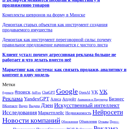
продвижению товаров
Комплекты шевронов на форму в Минске
Демонтаж старых объектов как инструмент создания
продаваемого имущества
Демонтаж как инструмент переговорной силы: почему
правильное предложение начинается с чистого листа
Клиент устал: почему агрессивная реклама больше не
работает и что делать вместо неё
Маркетинг как система: как связать продажи, аналитику и
контент в одну модель
Метки
Google
VK
#поиск
VK
ChatGPT
OpenAI
#деньги
AdFox
Реклама
YandexGPT
Бизнес
Апдейт
Алиса
Ашманов и Партнеры
Искусственный интеллект
Дзен
ВКонтакте
Видео
Выдача
Нейросети
Исследования
Маркетплейс
Недвижимость
Новости компаний
Объявления
Обновления
Отзывы
Пресс-
Реклама