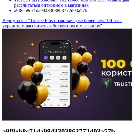
рассчитаться биткоином в магазинах
a9f8eb8c71da9943303863772d03a57b
Вернуться к "Trustee Plus позволяет уже более чем 100 тыс.
украинцам рассчитаться биткоином в магазинах"
a9f8eb8c71da9943303863772d03a57b