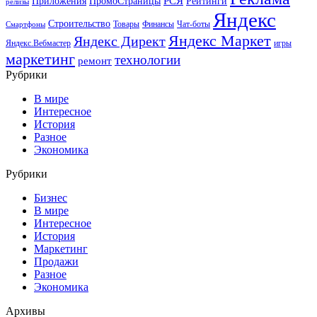
РСЯ
Приложения
ПромоСтраницы
Рейтинги
релизы
Яндекс
Строительство
Товары
Финансы
Чат-боты
Смартфоны
Яндекс Маркет
Яндекс Директ
Яндекс.Вебмастер
игры
маркетинг
технологии
ремонт
Рубрики
В мире
Интересное
История
Разное
Экономика
Рубрики
Бизнес
В мире
Интересное
История
Маркетинг
Продажи
Разное
Экономика
Архивы