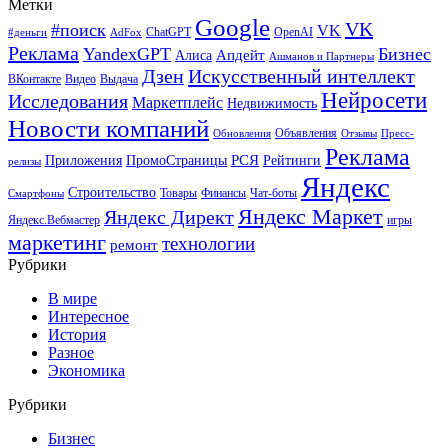
Метки
Google
VK
#поиск
VK
ChatGPT
OpenAI
#деньги
AdFox
Реклама
YandexGPT
Бизнес
Апдейт
Алиса
Ашманов и Партнеры
Искусственный интеллект
Дзен
ВКонтакте
Видео
Выдача
Нейросети
Исследования
Маркетплейс
Недвижимость
Новости компаний
Объявления
Обновления
Отзывы
Пресс-
Реклама
РСЯ
Приложения
ПромоСтраницы
Рейтинги
релизы
Яндекс
Строительство
Товары
Финансы
Чат-боты
Смартфоны
Яндекс Маркет
Яндекс Директ
Яндекс.Вебмастер
игры
маркетинг
технологии
ремонт
Рубрики
В мире
Интересное
История
Разное
Экономика
Рубрики
Бизнес