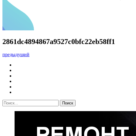
2861dc4894867a9527c0bfc22eb58ff1
предыдущий