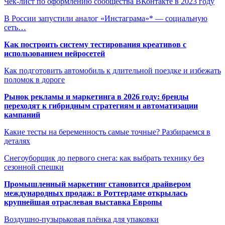
Чек-лист по оформлению сообщества ВКонтакте в 2023 году
В России запустили аналог «Инстаграма»* — социальную
сеть…
Как построить систему тестирования креативов с
использованием нейросетей
Как подготовить автомобиль к длительной поездке и избежать
поломок в дороге
Рынок рекламы и маркетинга в 2026 году: бренды
переходят к гибридным стратегиям и автоматизации
кампаний
Какие тесты на беременность самые точные? Разбираемся в
деталях
Снегоуборщик до первого снега: как выбрать технику без
сезонной спешки
Промышленный маркетинг становится драйвером
международных продаж: в Роттердаме открылась
крупнейшая отраслевая выставка Европы
Воздушно-пузырьковая плёнка для упаковки