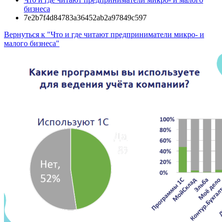
бизнеса
7e2b7f4d84783a36452ab2a97849c597
Вернуться к "Что и где читают предприниматели микро- и
малого бизнеса"