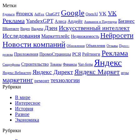
Метки
Google
VK
#поиск
VK
ChatGPT
OpenAI
#деньги
AdFox
Реклама
YandexGPT
Бизнес
Апдейт
Алиса
Ашманов и Партнеры
Искусственный интеллект
Дзен
ВКонтакте
Видео
Выдача
Нейросети
Исследования
Маркетплейс
Недвижимость
Новости компаний
Объявления
Обновления
Отзывы
Пресс-
Реклама
РСЯ
Приложения
ПромоСтраницы
Рейтинги
релизы
Яндекс
Строительство
Товары
Финансы
Чат-боты
Смартфоны
Яндекс Маркет
Яндекс Директ
Яндекс.Вебмастер
игры
маркетинг
технологии
ремонт
Рубрики
В мире
Интересное
История
Разное
Экономика
Рубрики