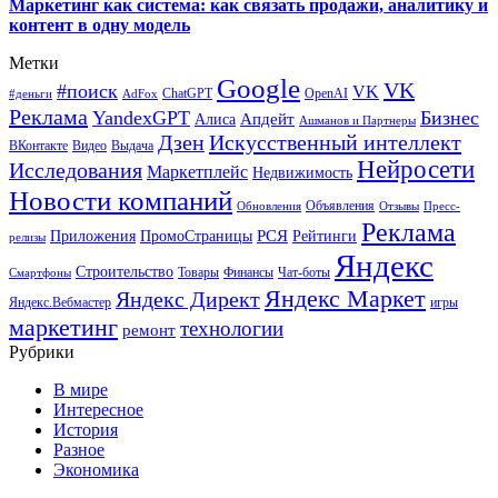
Маркетинг как система: как связать продажи, аналитику и
контент в одну модель
Метки
Google
VK
#поиск
VK
ChatGPT
OpenAI
#деньги
AdFox
Реклама
YandexGPT
Бизнес
Апдейт
Алиса
Ашманов и Партнеры
Искусственный интеллект
Дзен
ВКонтакте
Видео
Выдача
Нейросети
Исследования
Маркетплейс
Недвижимость
Новости компаний
Объявления
Обновления
Отзывы
Пресс-
Реклама
РСЯ
Приложения
ПромоСтраницы
Рейтинги
релизы
Яндекс
Строительство
Товары
Финансы
Чат-боты
Смартфоны
Яндекс Маркет
Яндекс Директ
Яндекс.Вебмастер
игры
маркетинг
технологии
ремонт
Рубрики
В мире
Интересное
История
Разное
Экономика