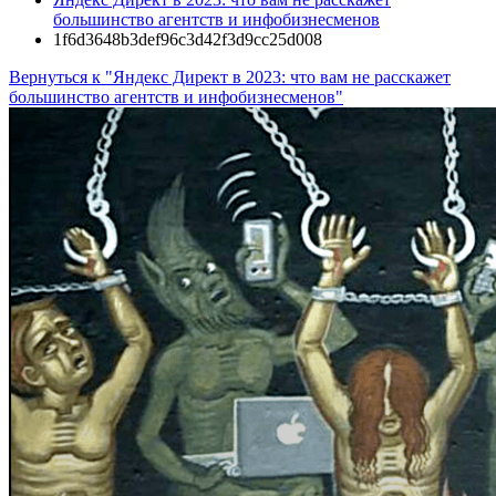
большинство агентств и инфобизнесменов
1f6d3648b3def96c3d42f3d9cc25d008
Вернуться к "Яндекс Директ в 2023: что вам не расскажет
большинство агентств и инфобизнесменов"