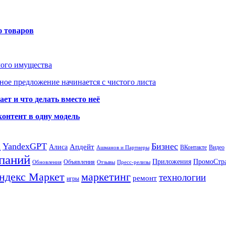
ю товаров
мого имущества
ое предложение начинается с чистого листа
ет и что делать вместо неё
контент в одну модель
а
YandexGPT
Бизнес
Апдейт
Алиса
ВКонтакте
Видео
Ашманов и Партнеры
паний
Приложения
ПромоСтр
Объявления
Обновления
Отзывы
Пресс-релизы
ндекс Маркет
маркетинг
технологии
ремонт
игры