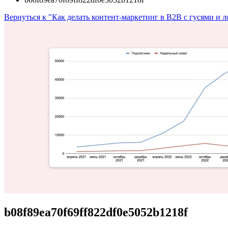
Вернуться к "Как делать контент-маркетинг в B2B с гусями и 
b08f89ea70f69ff822df0e5052b1218f