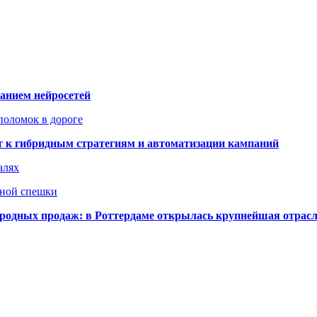
ванием нейросетей
поломок в дороге
ят к гибридным стратегиям и автоматизации кампаний
алях
нной спешки
одных продаж: в Роттердаме открылась крупнейшая отрас