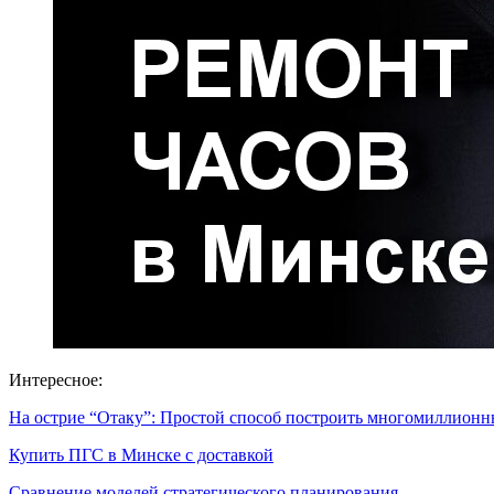
Интересное:
На острие “Отаку”: Простой способ построить многомиллио
Купить ПГС в Минске с доставкой
Сравнение моделей стратегического планирования