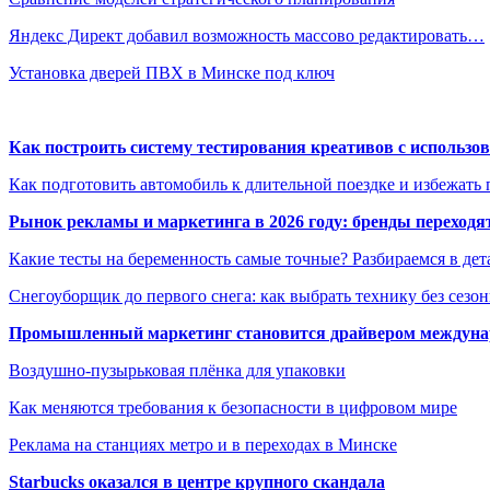
Яндекс Директ добавил возможность массово редактировать…
Установка дверей ПВХ в Минске под ключ
Как построить систему тестирования креативов с использо
Как подготовить автомобиль к длительной поездке и избежать 
Рынок рекламы и маркетинга в 2026 году: бренды переход
Какие тесты на беременность самые точные? Разбираемся в дет
Снегоуборщик до первого снега: как выбрать технику без сезо
Промышленный маркетинг становится драйвером междунар
Воздушно-пузырьковая плёнка для упаковки
Как меняются требования к безопасности в цифровом мире
Реклама на станциях метро и в переходах в Минске
Starbucks оказался в центре крупного скандала