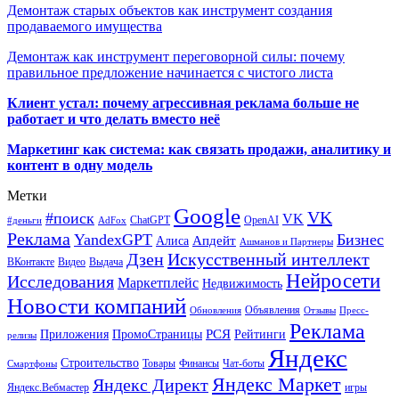
Демонтаж старых объектов как инструмент создания
продаваемого имущества
Демонтаж как инструмент переговорной силы: почему
правильное предложение начинается с чистого листа
Клиент устал: почему агрессивная реклама больше не
работает и что делать вместо неё
Маркетинг как система: как связать продажи, аналитику и
контент в одну модель
Метки
Google
VK
#поиск
VK
ChatGPT
OpenAI
#деньги
AdFox
Реклама
YandexGPT
Бизнес
Апдейт
Алиса
Ашманов и Партнеры
Искусственный интеллект
Дзен
ВКонтакте
Видео
Выдача
Нейросети
Исследования
Маркетплейс
Недвижимость
Новости компаний
Объявления
Обновления
Отзывы
Пресс-
Реклама
РСЯ
Приложения
ПромоСтраницы
Рейтинги
релизы
Яндекс
Строительство
Товары
Финансы
Чат-боты
Смартфоны
Яндекс Маркет
Яндекс Директ
Яндекс.Вебмастер
игры