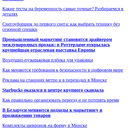
Какие тесты на беременность самые точные? Разбираемся в
деталях
Снегоуборщик до первого снега: как выбрать технику без
сезонной спешки
Промышленный маркетинг становится драйвером
международных продаж: в Роттердаме открылась
крупнейшая отраслевая выставка Европы
Воздушно-пузырьковая плёнка для упаковки
Как меняются требования к безопасности в цифровом мире
Реклама на станциях метро и в переходах в Минске
Starbucks оказался в центре крупного скандала
Как правильно организовать переезд и не потерять время
В Беларуси меняются подходы к маркетингу и
продвижению товаров
Комплекты шевронов на форму в Минске