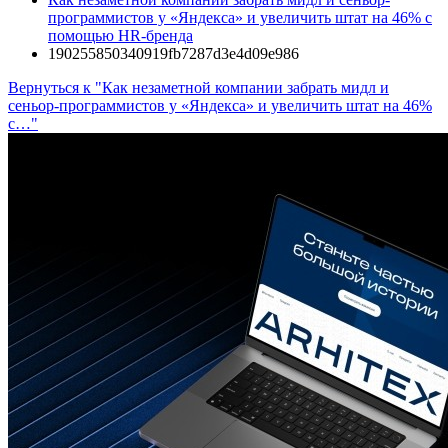
программистов у «Яндекса» и увеличить штат на 46% с
помощью HR-бренда
190255850340919fb7287d3e4d09e986
Вернуться к "Как незаметной компании забрать мидл и
сеньор-программистов у «Яндекса» и увеличить штат на 46%
с…"