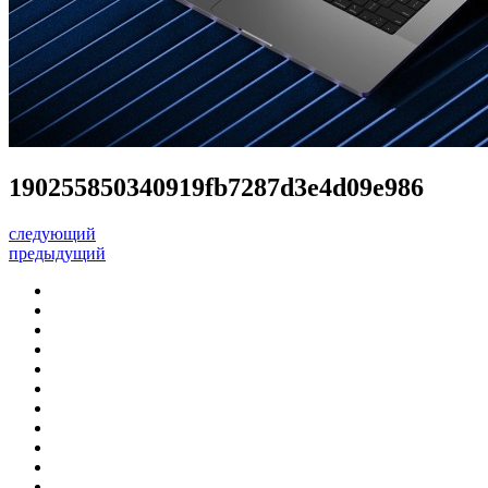
190255850340919fb7287d3e4d09e986
следующий
предыдущий