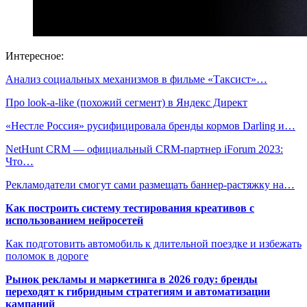
Интересное:
Анализ социальных механизмов в фильме «Таксист»…
​Про look-a-like (похожий сегмент) в Яндекс Директ
«Нестле Россия» русифицировала бренды кормов Darling и…
NetHunt CRM — официальный CRM-партнер iForum 2023:
Что…
Рекламодатели смогут сами размещать баннер-растяжку на…
Как построить систему тестирования креативов с
использованием нейросетей
Как подготовить автомобиль к длительной поездке и избежать
поломок в дороге
Рынок рекламы и маркетинга в 2026 году: бренды
переходят к гибридным стратегиям и автоматизации
кампаний