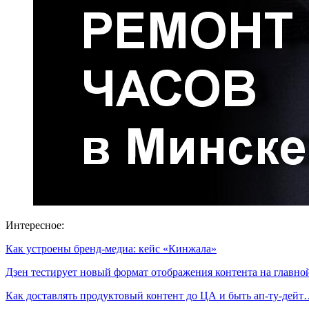
Интересное:
Как устроены бренд-медиа: кейс «Кинжала»
Дзен тестирует новый формат отображения контента на главно
Как доставлять продуктовый контент до ЦА и быть ап-ту-дей