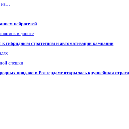
и из…
ванием нейросетей
поломок в дороге
ят к гибридным стратегиям и автоматизации кампаний
алях
нной спешки
одных продаж: в Роттердаме открылась крупнейшая отрас