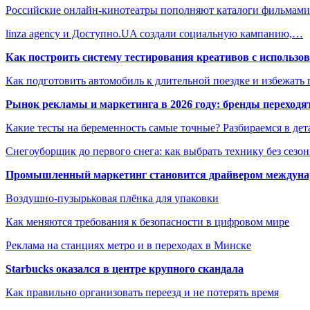
Российские онлайн-кинотеатры пополняют каталоги фильмам
linza agency и Доступно.UA создали социальную кампанию,…
Как построить систему тестирования креативов с использо
Как подготовить автомобиль к длительной поездке и избежать 
Рынок рекламы и маркетинга в 2026 году: бренды переход
Какие тесты на беременность самые точные? Разбираемся в дет
Снегоуборщик до первого снега: как выбрать технику без сезо
Промышленный маркетинг становится драйвером междунар
Воздушно-пузырьковая плёнка для упаковки
Как меняются требования к безопасности в цифровом мире
Реклама на станциях метро и в переходах в Минске
Starbucks оказался в центре крупного скандала
Как правильно организовать переезд и не потерять время