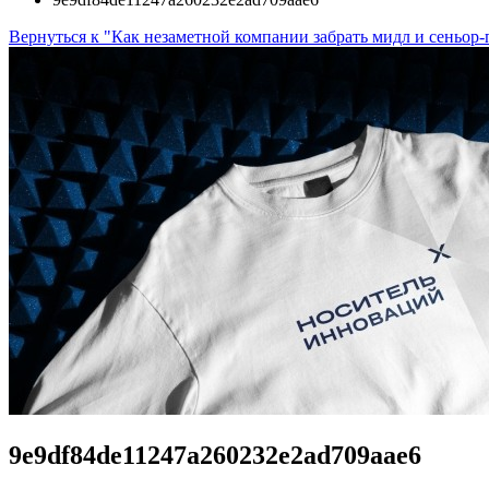
Вернуться к "Как незаметной компании забрать мидл и сеньор
9e9df84de11247a260232e2ad709aae6