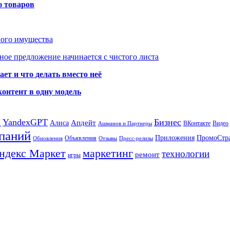
ю товаров
мого имущества
ое предложение начинается с чистого листа
ет и что делать вместо неё
контент в одну модель
а
YandexGPT
Бизнес
Апдейт
Алиса
ВКонтакте
Видео
Ашманов и Партнеры
паний
Приложения
ПромоСтр
Объявления
Обновления
Отзывы
Пресс-релизы
ндекс Маркет
маркетинг
технологии
ремонт
игры