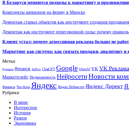
В Беларуси меняются подходы к маркетингу и продвижени
Комплекты шевронов на форму в Минске
Демонтаж старых объектов как инструмент создания продавае
Демонтаж как инструмент переговорной силы: почему правильн
Клиент устал: почему агрессивная реклама больше не работа
Маркетинг как система: как связать продажи, аналитику и 
Метки
Google
VK Реклам
#поиск
VK
ChatGPT
OpenAI
#деньги
AdFox
Новости ком
Нейросети
Маркетплейс
Недвижимость
Яндекс
Я
Яндекс Директ
Финансы
Чат-боты
Яндекс.Вебмастер
Рубрики
В мире
Интересное
История
Разное
Экономика