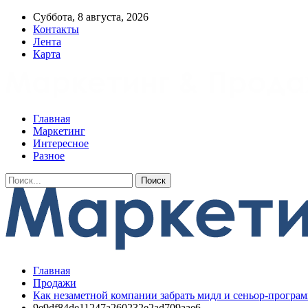
Суббота, 8 августа, 2026
Контакты
Лента
Карта
Главная
Маркетинг
Интересное
Разное
Главная
Продажи
Как незаметной компании забрать мидл и сеньор-програ
9e9df84de11247a260232e2ad709aae6