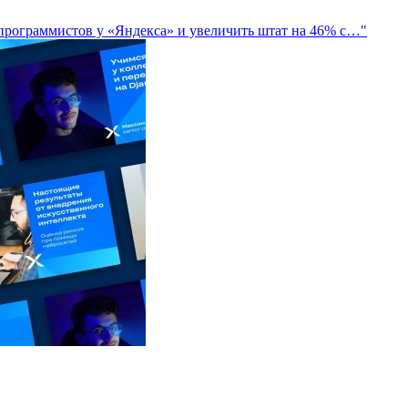
-программистов у «Яндекса» и увеличить штат на 46% с…"