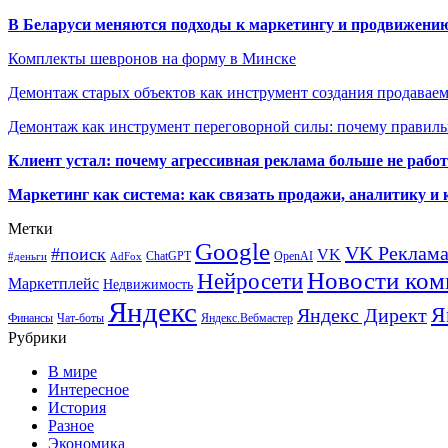
В Беларуси меняются подходы к маркетингу и продвижени
Комплекты шевронов на форму в Минске
Демонтаж старых объектов как инструмент создания продавае
Демонтаж как инструмент переговорной силы: почему правильн
Клиент устал: почему агрессивная реклама больше не работа
Маркетинг как система: как связать продажи, аналитику и 
Метки
Google
VK Реклам
#поиск
VK
ChatGPT
OpenAI
#деньги
AdFox
Новости ком
Нейросети
Маркетплейс
Недвижимость
Яндекс
Я
Яндекс Директ
Финансы
Чат-боты
Яндекс.Вебмастер
Рубрики
В мире
Интересное
История
Разное
Экономика