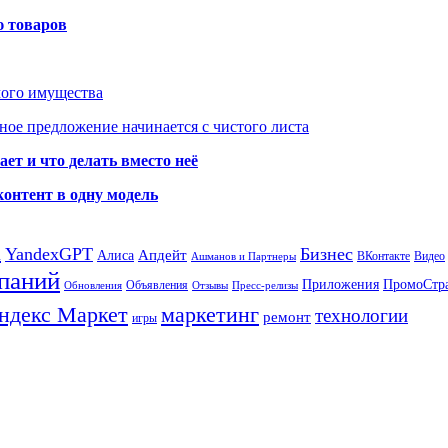
ю товаров
мого имущества
ое предложение начинается с чистого листа
ет и что делать вместо неё
контент в одну модель
а
YandexGPT
Бизнес
Апдейт
Алиса
ВКонтакте
Видео
Ашманов и Партнеры
паний
Приложения
ПромоСтр
Объявления
Обновления
Отзывы
Пресс-релизы
ндекс Маркет
маркетинг
технологии
ремонт
игры