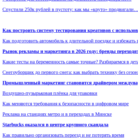
Спустили 250к рублей в пустоту: как мы «круто» продвигали
Как построить систему тестирования креативов с использо
Как подготовить автомобиль к длительной поездке и избежать 
Рынок рекламы и маркетинга в 2026 году: бренды переход
Какие тесты на беременность самые точные? Разбираемся в дет
Снегоуборщик до первого снега: как выбрать технику без сезо
Промышленный маркетинг становится драйвером междунар
Воздушно-пузырьковая плёнка для упаковки
Как меняются требования к безопасности в цифровом мире
Реклама на станциях метро и в переходах в Минске
Starbucks оказался в центре крупного скандала
Как правильно организовать переезд и не потерять время