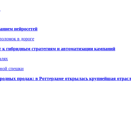
…
ванием нейросетей
поломок в дороге
ят к гибридным стратегиям и автоматизации кампаний
алях
нной спешки
одных продаж: в Роттердаме открылась крупнейшая отрас