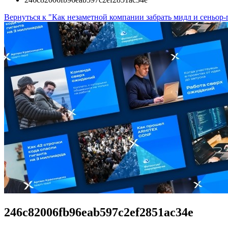
Вернуться к "Как незаметной компании забрать мидл и сеньор
246c82006fb96eab597c2ef2851ac34e