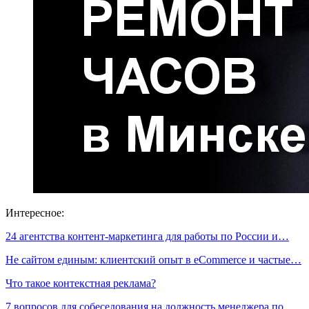
Интересное:
24 агентства контент-маркетинга для работы по России и…
Не сайтом единым: клиентский опыт в eCommerce и частые…
Что такое контекстная реклама?
7 вопросов для собеседования на должность менеджера по…