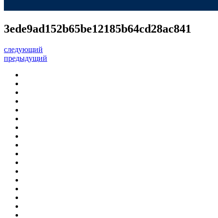
3ede9ad152b65be12185b64cd28ac841
следующий
предыдущий