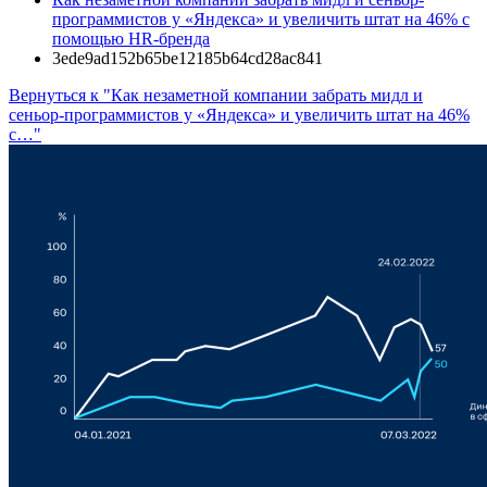
программистов у «Яндекса» и увеличить штат на 46% с
помощью HR-бренда
3ede9ad152b65be12185b64cd28ac841
Вернуться к "Как незаметной компании забрать мидл и
сеньор-программистов у «Яндекса» и увеличить штат на 46%
с…"