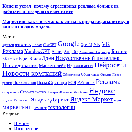
Клиент устал: почему агрессивная реклама больше не
работает и что делать вместо неё
Маркетинг как система: как связать продажи, аналитику и
контент в одну модель
Метки
Google
VK
#поиск
VK
ChatGPT
OpenAI
#деньги
AdFox
Реклама
YandexGPT
Бизнес
Апдейт
Алиса
Ашманов и Партнеры
Искусственный интеллект
Дзен
ВКонтакте
Видео
Выдача
Нейросети
Исследования
Маркетплейс
Недвижимость
Новости компаний
Объявления
Обновления
Отзывы
Пресс-
Реклама
РСЯ
Приложения
ПромоСтраницы
Рейтинги
релизы
Яндекс
Строительство
Товары
Финансы
Чат-боты
Смартфоны
Яндекс Маркет
Яндекс Директ
Яндекс.Вебмастер
игры
маркетинг
технологии
ремонт
Рубрики
В мире
Интересное