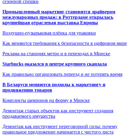
сезонной спешки
Промышленный маркетинг становится драйвером
международных продаж: в Роттердаме открылась
крупнейшая отраслевая выставка Европы
Воздушно-пузырьковая плёнка для упаковки
Как меняются требования к безопасности в цифровом мире
Реклама на станциях метро и в переходах в Минске
Starbucks оказался в центре крупного скандала
Как правильно организовать переезд и не потерять время
В Беларуси меняются подходы к маркетингу и
продвижению товаров
Комплекты шевронов на форму в Минске
Демонтаж старых объектов как инструмент создания
продаваемого имущества
Демонтаж как инструмент переговорной силы: почему
правильное предложение начинается с чистого листа