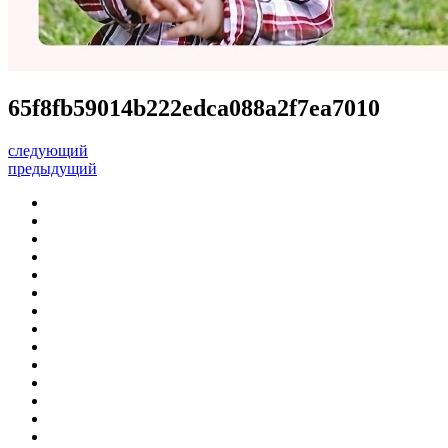
65f8fb59014b222edca088a2f7ea7010
следующий
предыдущий