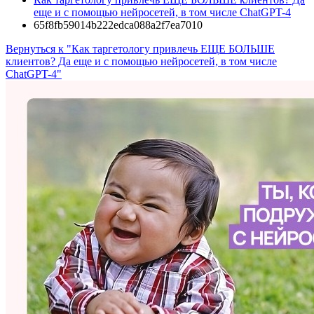
еще и с помощью нейросетей, в том числе ChatGPT-4
65f8fb59014b222edca088a2f7ea7010
Вернуться к "Как таргетологу привлечь ЕЩЕ БОЛЬШЕ
клиентов? Да еще и с помощью нейросетей, в том числе
ChatGPT-4"