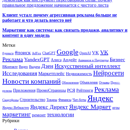
правильное предложение начинается с чистого листа
Клиент устал: почему агрессивная реклама больше не
работает и что делать вместо неё
Маркетинг как система: как связать продажи, аналитику и
контент в одну модель
Метки
Google
VK
#поиск
VK
ChatGPT
OpenAI
#деньги
AdFox
Реклама
YandexGPT
Бизнес
Апдейт
Алиса
Ашманов и Партнеры
Искусственный интеллект
Дзен
ВКонтакте
Видео
Выдача
Нейросети
Исследования
Маркетплейс
Недвижимость
Новости компаний
Объявления
Обновления
Отзывы
Пресс-
Реклама
РСЯ
Приложения
ПромоСтраницы
Рейтинги
релизы
Яндекс
Строительство
Товары
Финансы
Чат-боты
Смартфоны
Яндекс Маркет
Яндекс Директ
Яндекс.Вебмастер
игры
маркетинг
технологии
ремонт
Рубрики