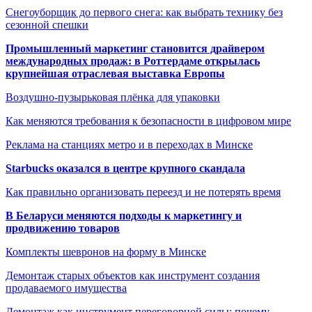
Снегоуборщик до первого снега: как выбрать технику без
сезонной спешки
Промышленный маркетинг становится драйвером
международных продаж: в Роттердаме открылась
крупнейшая отраслевая выставка Европы
Воздушно-пузырьковая плёнка для упаковки
Как меняются требования к безопасности в цифровом мире
Реклама на станциях метро и в переходах в Минске
Starbucks оказался в центре крупного скандала
Как правильно организовать переезд и не потерять время
В Беларуси меняются подходы к маркетингу и
продвижению товаров
Комплекты шевронов на форму в Минске
Демонтаж старых объектов как инструмент создания
продаваемого имущества
Демонтаж как инструмент переговорной силы: почему