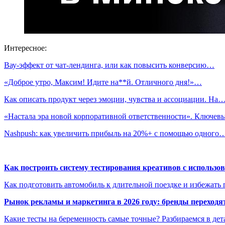
Интересное:
Вау-эффект от чат-лендинга, или как повысить конверсию…
«Доброе утро, Максим! Идите на**й. Отличного дня!»…
Как описать продукт через эмоции, чувства и ассоциации. На
«Настала эра новой корпоративной ответственности». Ключе
Nashpush: как увеличить прибыль на 20%+ с помощью одного
Как построить систему тестирования креативов с использо
Как подготовить автомобиль к длительной поездке и избежать 
Рынок рекламы и маркетинга в 2026 году: бренды переход
Какие тесты на беременность самые точные? Разбираемся в дет