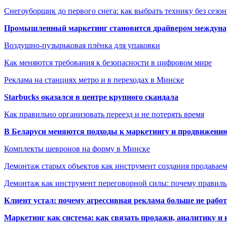
Снегоуборщик до первого снега: как выбрать технику без сезо
Промышленный маркетинг становится драйвером междунар
Воздушно-пузырьковая плёнка для упаковки
Как меняются требования к безопасности в цифровом мире
Реклама на станциях метро и в переходах в Минске
Starbucks оказался в центре крупного скандала
Как правильно организовать переезд и не потерять время
В Беларуси меняются подходы к маркетингу и продвижени
Комплекты шевронов на форму в Минске
Демонтаж старых объектов как инструмент создания продавае
Демонтаж как инструмент переговорной силы: почему правильн
Клиент устал: почему агрессивная реклама больше не работа
Маркетинг как система: как связать продажи, аналитику и 