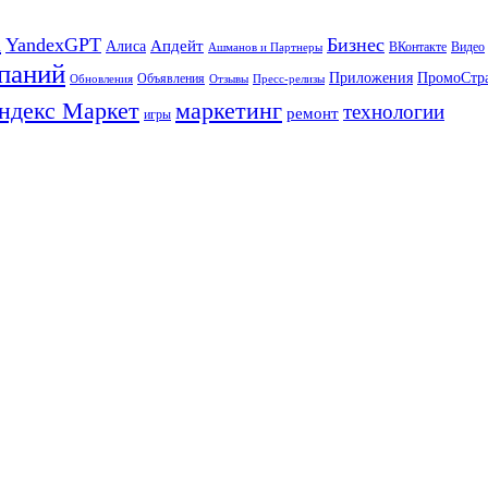
а
YandexGPT
Бизнес
Апдейт
Алиса
ВКонтакте
Видео
Ашманов и Партнеры
паний
Приложения
ПромоСтр
Объявления
Обновления
Отзывы
Пресс-релизы
ндекс Маркет
маркетинг
технологии
ремонт
игры