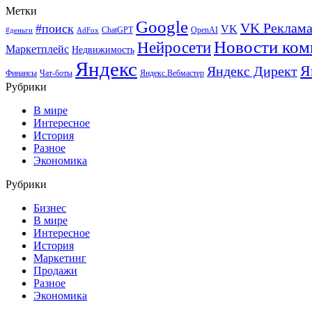
Метки
Google
VK Реклам
#поиск
VK
ChatGPT
OpenAI
#деньги
AdFox
Новости ком
Нейросети
Маркетплейс
Недвижимость
Яндекс
Я
Яндекс Директ
Финансы
Чат-боты
Яндекс.Вебмастер
Рубрики
В мире
Интересное
История
Разное
Экономика
Рубрики
Бизнес
В мире
Интересное
История
Маркетинг
Продажи
Разное
Экономика