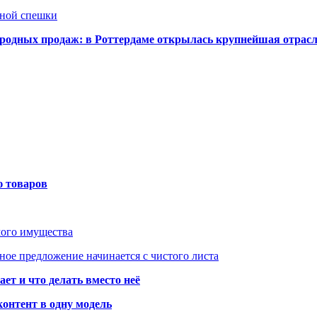
нной спешки
одных продаж: в Роттердаме открылась крупнейшая отрас
ю товаров
мого имущества
ое предложение начинается с чистого листа
ет и что делать вместо неё
контент в одну модель