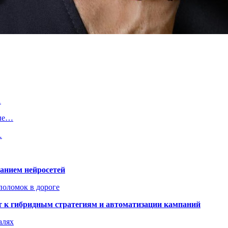
…
вые…
…
ванием нейросетей
поломок в дороге
ят к гибридным стратегиям и автоматизации кампаний
алях