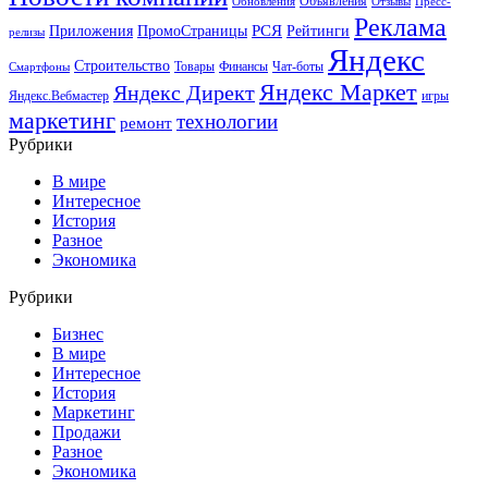
Объявления
Обновления
Отзывы
Пресс-
Реклама
РСЯ
Приложения
ПромоСтраницы
Рейтинги
релизы
Яндекс
Строительство
Товары
Финансы
Чат-боты
Смартфоны
Яндекс Маркет
Яндекс Директ
Яндекс.Вебмастер
игры
маркетинг
технологии
ремонт
Рубрики
В мире
Интересное
История
Разное
Экономика
Рубрики
Бизнес
В мире
Интересное
История
Маркетинг
Продажи
Разное
Экономика