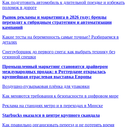
Как подготовить автомобиль к длительной поездке и избежать
поломок в дороге
Рынок рекламы и маркетинга в 2026 году: бренды
переходят к гибридным стратегиям и автоматизации
кампаний
Какие тесты на беременность самые точные? Разбираемся в
деталях
Снегоуборщик до первого снега: как выбрать технику без
сезонной спешки
Промышленный маркетинг становится драйвером
международных продаж: в Роттердаме открылась
крупнейшая отраслевая выставка Европы
Воздушно-пузырьковая плёнка для упаковки
Как меняются требования к безопасности в цифровом мире
Реклама на станциях метро и в переходах в Минске
Starbucks оказался в центре крупного скандала
Как правильно организовать переезд и не потерять время