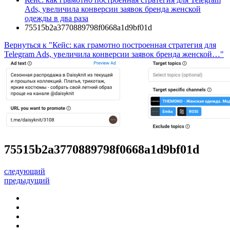
Ads, увеличила конверсии заявок бренда женской
одежды в два раза
75515b2a3770889798f0668a1d9bf01d
Вернуться к "Кейс: как грамотно построенная стратегия для
Telegram Ads, увеличила конверсии заявок бренда женской…"
75515b2a3770889798f0668a1d9bf01d
следующий
предыдущий