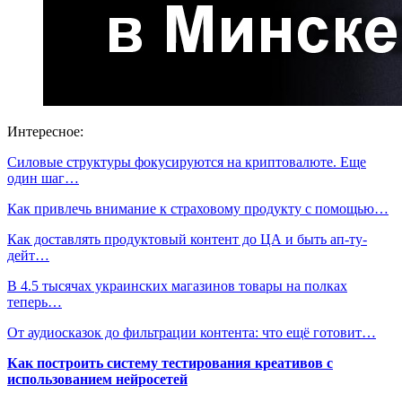
Интересное:
Силовые структуры фокусируются на криптовалюте. Еще
один шаг…
Как привлечь внимание к страховому продукту с помощью…
Как доставлять продуктовый контент до ЦА и быть ап-ту-
дейт…
В 4.5 тысячах украинских магазинов товары на полках
теперь…
От аудиосказок до фильтрации контента: что ещё готовит…
Как построить систему тестирования креативов с
использованием нейросетей