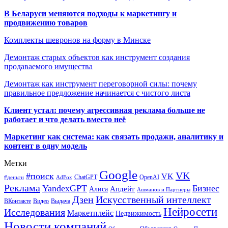
В Беларуси меняются подходы к маркетингу и
продвижению товаров
Комплекты шевронов на форму в Минске
Демонтаж старых объектов как инструмент создания
продаваемого имущества
Демонтаж как инструмент переговорной силы: почему
правильное предложение начинается с чистого листа
Клиент устал: почему агрессивная реклама больше не
работает и что делать вместо неё
Маркетинг как система: как связать продажи, аналитику и
контент в одну модель
Метки
Google
VK
#поиск
VK
ChatGPT
OpenAI
#деньги
AdFox
Реклама
YandexGPT
Бизнес
Апдейт
Алиса
Ашманов и Партнеры
Искусственный интеллект
Дзен
ВКонтакте
Видео
Выдача
Нейросети
Исследования
Маркетплейс
Недвижимость
Новости компаний