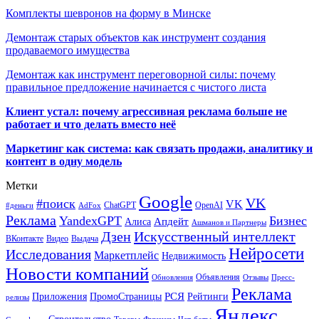
Комплекты шевронов на форму в Минске
Демонтаж старых объектов как инструмент создания
продаваемого имущества
Демонтаж как инструмент переговорной силы: почему
правильное предложение начинается с чистого листа
Клиент устал: почему агрессивная реклама больше не
работает и что делать вместо неё
Маркетинг как система: как связать продажи, аналитику и
контент в одну модель
Метки
Google
VK
#поиск
VK
ChatGPT
OpenAI
#деньги
AdFox
Реклама
YandexGPT
Бизнес
Апдейт
Алиса
Ашманов и Партнеры
Искусственный интеллект
Дзен
ВКонтакте
Видео
Выдача
Нейросети
Исследования
Маркетплейс
Недвижимость
Новости компаний
Объявления
Обновления
Отзывы
Пресс-
Реклама
РСЯ
Приложения
ПромоСтраницы
Рейтинги
релизы
Яндекс