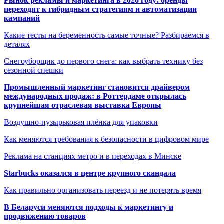
Рынок рекламы и маркетинга в 2026 году: бренды
переходят к гибридным стратегиям и автоматизации
кампаний
Какие тесты на беременность самые точные? Разбираемся в
деталях
Снегоуборщик до первого снега: как выбрать технику без
сезонной спешки
Промышленный маркетинг становится драйвером
международных продаж: в Роттердаме открылась
крупнейшая отраслевая выставка Европы
Воздушно-пузырьковая плёнка для упаковки
Как меняются требования к безопасности в цифровом мире
Реклама на станциях метро и в переходах в Минске
Starbucks оказался в центре крупного скандала
Как правильно организовать переезд и не потерять время
В Беларуси меняются подходы к маркетингу и
продвижению товаров