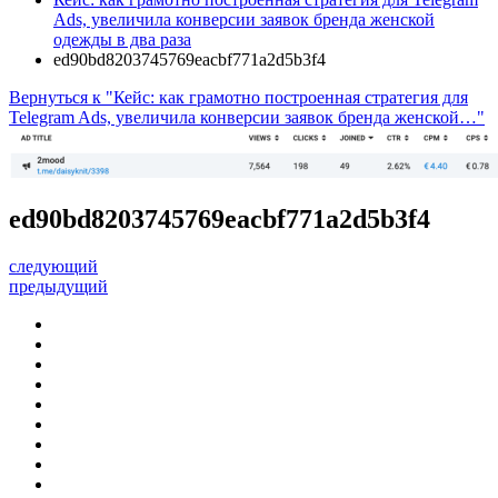
Ads, увеличила конверсии заявок бренда женской
одежды в два раза
ed90bd8203745769eacbf771a2d5b3f4
Вернуться к "Кейс: как грамотно построенная стратегия для
Telegram Ads, увеличила конверсии заявок бренда женской…"
ed90bd8203745769eacbf771a2d5b3f4
следующий
предыдущий