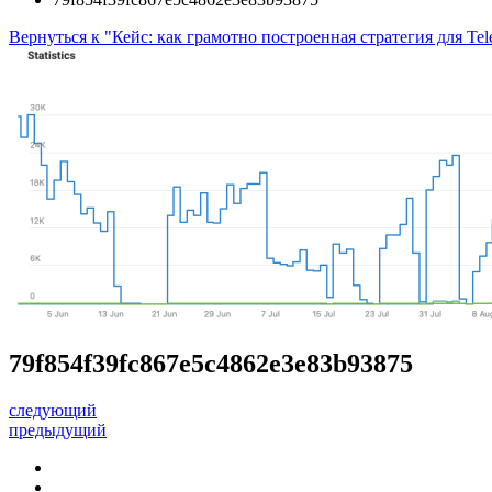
Вернуться к "Кейс: как грамотно построенная стратегия для T
79f854f39fc867e5c4862e3e83b93875
следующий
предыдущий