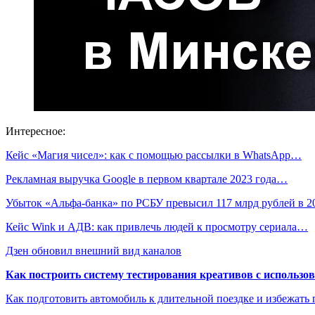
Интересное:
Кейс «Магия чисел»: как с помощью рассылки в WhatsApp…
Рекламная выручка Google в первом квартале 2023 года…
Убыток «Альфа-банка» по РСБУ превысил 117 млрд рублей в 
Кейс Wink и АДВ: как привлечь людей к просмотру сериала…
Дзен обновил внешний вид каналов
Как построить систему тестирования креативов с использо
Как подготовить автомобиль к длительной поездке и избежать 