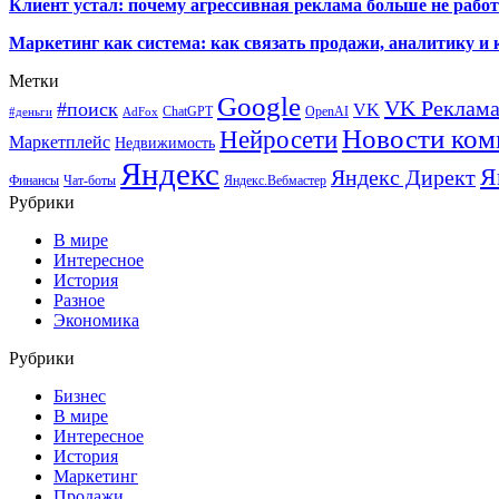
Клиент устал: почему агрессивная реклама больше не работа
Маркетинг как система: как связать продажи, аналитику и 
Метки
Google
VK Реклам
#поиск
VK
ChatGPT
OpenAI
#деньги
AdFox
Новости ком
Нейросети
Маркетплейс
Недвижимость
Яндекс
Я
Яндекс Директ
Финансы
Чат-боты
Яндекс.Вебмастер
Рубрики
В мире
Интересное
История
Разное
Экономика
Рубрики
Бизнес
В мире
Интересное
История
Маркетинг
Продажи