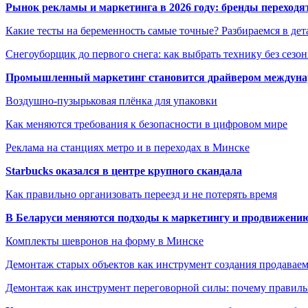
Рынок рекламы и маркетинга в 2026 году: бренды переход
Какие тесты на беременность самые точные? Разбираемся в дет
Снегоуборщик до первого снега: как выбрать технику без сезо
Промышленный маркетинг становится драйвером междунар
Воздушно-пузырьковая плёнка для упаковки
Как меняются требования к безопасности в цифровом мире
Реклама на станциях метро и в переходах в Минске
Starbucks оказался в центре крупного скандала
Как правильно организовать переезд и не потерять время
В Беларуси меняются подходы к маркетингу и продвижени
Комплекты шевронов на форму в Минске
Демонтаж старых объектов как инструмент создания продавае
Демонтаж как инструмент переговорной силы: почему правильн