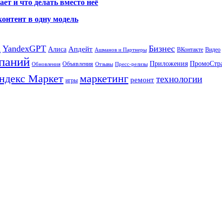
ет и что делать вместо неё
контент в одну модель
а
YandexGPT
Бизнес
Апдейт
Алиса
ВКонтакте
Видео
Ашманов и Партнеры
паний
Приложения
ПромоСтр
Объявления
Обновления
Отзывы
Пресс-релизы
ндекс Маркет
маркетинг
технологии
ремонт
игры