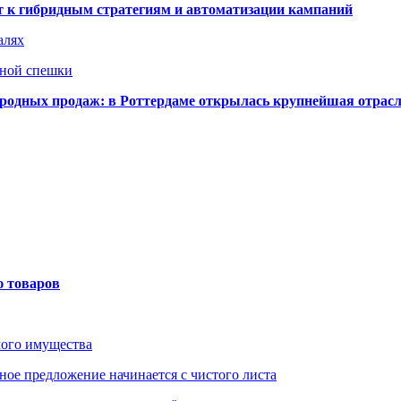
ят к гибридным стратегиям и автоматизации кампаний
алях
нной спешки
одных продаж: в Роттердаме открылась крупнейшая отрас
ю товаров
мого имущества
ое предложение начинается с чистого листа