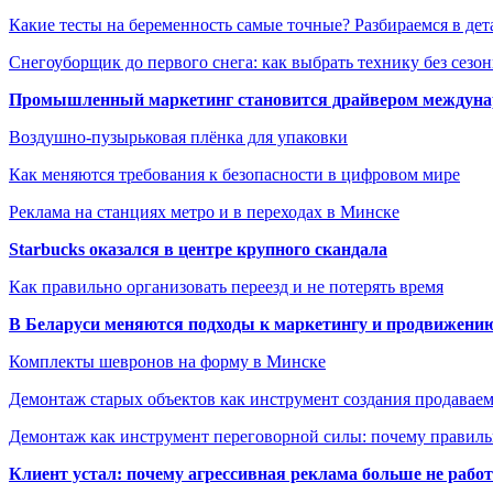
Какие тесты на беременность самые точные? Разбираемся в дет
Снегоуборщик до первого снега: как выбрать технику без сезо
Промышленный маркетинг становится драйвером междунар
Воздушно-пузырьковая плёнка для упаковки
Как меняются требования к безопасности в цифровом мире
Реклама на станциях метро и в переходах в Минске
Starbucks оказался в центре крупного скандала
Как правильно организовать переезд и не потерять время
В Беларуси меняются подходы к маркетингу и продвижени
Комплекты шевронов на форму в Минске
Демонтаж старых объектов как инструмент создания продавае
Демонтаж как инструмент переговорной силы: почему правильн
Клиент устал: почему агрессивная реклама больше не работа