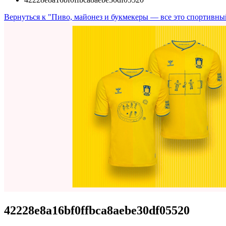
Вернуться к "Пиво, майонез и букмекеры — все это спортивны
42228e8a16bf0ffbca8aebe30df05520