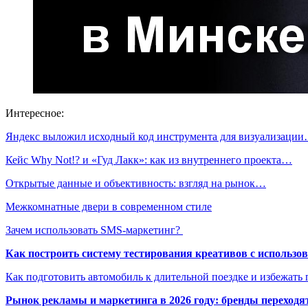
Интересное:
Яндекс выложил исходный код инструмента для визуализаци
Кейс Why Not!? и «Гуд Лакк»: как из внутреннего проекта…
Открытые данные и объективность: взгляд на рынок…
Межкомнатные двери в современном стиле
Зачем использовать SMS-маркетинг?
Как построить систему тестирования креативов с использо
Как подготовить автомобиль к длительной поездке и избежать 
Рынок рекламы и маркетинга в 2026 году: бренды переход