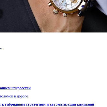
и…
ванием нейросетей
поломок в дороге
ят к гибридным стратегиям и автоматизации кампаний