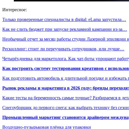
Интересное:
Только проверенные специалисты в digital: eLama запустила…
Как не слить бюджет при запуске рекламной кампании из-за…
Необычный отчет за месяц работы студии Лазерной эпиляции
Рескиллинг: стоит ли переучивать сотрудников, или лучше…
Четырёхдневка для маркетолога. Как чат-боты упрощают рабо
Как построить систему тестирования креативов с использо
Как подготовить автомобиль к длительной поездке и избежать 
Рынок рекламы и маркетинга в 2026 году: бренды переход
Какие тесты на беременность самые точные? Разбираемся в дет
Снегоуборщик до первого снега: как выбрать технику без сезо
Промышленный маркетинг становится драйвером междунар
Воздушно-пузырьковая плёнка для упаковки