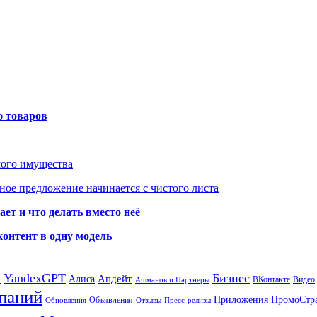
ю товаров
мого имущества
ое предложение начинается с чистого листа
ет и что делать вместо неё
контент в одну модель
а
YandexGPT
Бизнес
Апдейт
Алиса
ВКонтакте
Видео
Ашманов и Партнеры
паний
Приложения
ПромоСтр
Объявления
Обновления
Отзывы
Пресс-релизы