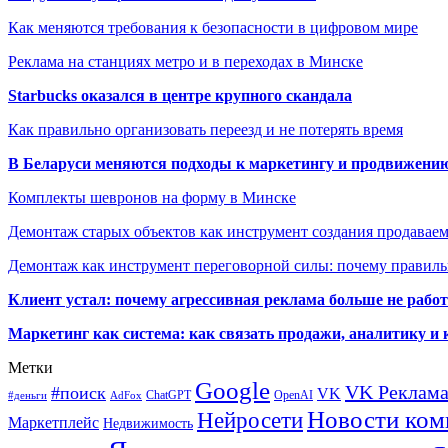
Как меняются требования к безопасности в цифровом мире
Реклама на станциях метро и в переходах в Минске
Starbucks оказался в центре крупного скандала
Как правильно организовать переезд и не потерять время
В Беларуси меняются подходы к маркетингу и продвижени
Комплекты шевронов на форму в Минске
Демонтаж старых объектов как инструмент создания продавае
Демонтаж как инструмент переговорной силы: почему правильн
Клиент устал: почему агрессивная реклама больше не работа
Маркетинг как система: как связать продажи, аналитику и 
Метки
Google
VK Реклам
#поиск
VK
ChatGPT
OpenAI
#деньги
AdFox
Новости ком
Нейросети
Маркетплейс
Недвижимость