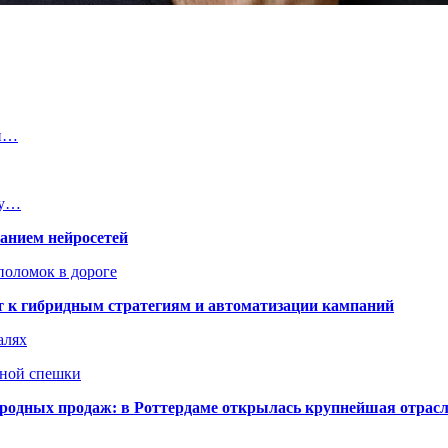
 и…
ту…
ванием нейросетей
поломок в дороге
ят к гибридным стратегиям и автоматизации кампаний
алях
нной спешки
одных продаж: в Роттердаме открылась крупнейшая отрас