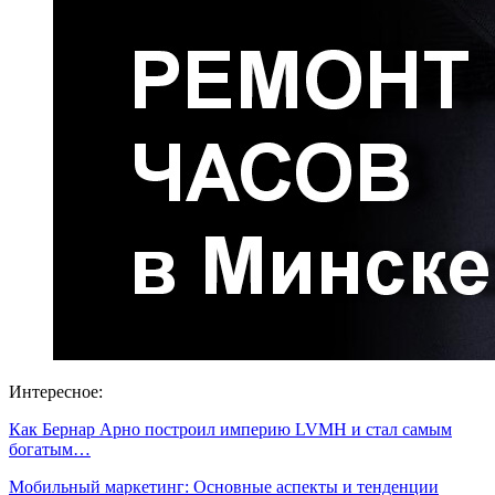
Интересное:
Как Бернар Арно построил империю LVMH и стал самым
богатым…
Мобильный маркетинг: Основные аспекты и тенденции