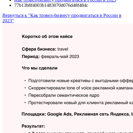
77b13b8f4003b1483070d076d48f484c
Вернуться к "Как трэвел-бизнесу продвигаться в России в
2023"