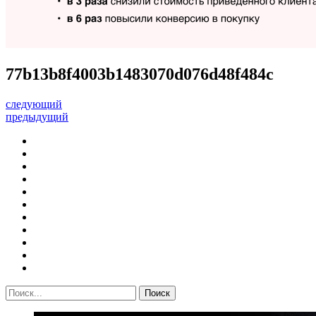
77b13b8f4003b1483070d076d48f484c
следующий
предыдущий