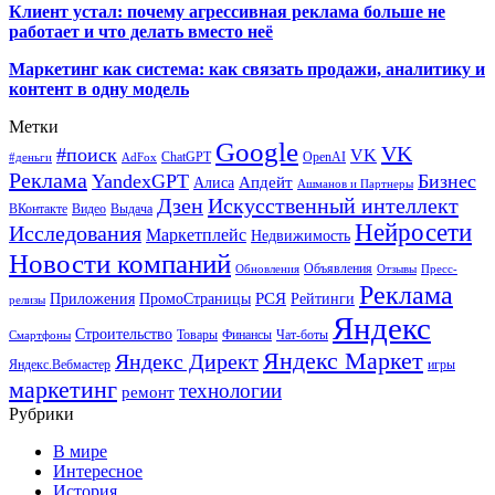
Клиент устал: почему агрессивная реклама больше не
работает и что делать вместо неё
Маркетинг как система: как связать продажи, аналитику и
контент в одну модель
Метки
Google
VK
#поиск
VK
ChatGPT
OpenAI
#деньги
AdFox
Реклама
YandexGPT
Бизнес
Апдейт
Алиса
Ашманов и Партнеры
Искусственный интеллект
Дзен
ВКонтакте
Видео
Выдача
Нейросети
Исследования
Маркетплейс
Недвижимость
Новости компаний
Объявления
Обновления
Отзывы
Пресс-
Реклама
РСЯ
Приложения
ПромоСтраницы
Рейтинги
релизы
Яндекс
Строительство
Товары
Финансы
Чат-боты
Смартфоны
Яндекс Маркет
Яндекс Директ
Яндекс.Вебмастер
игры
маркетинг
технологии
ремонт
Рубрики
В мире
Интересное
История