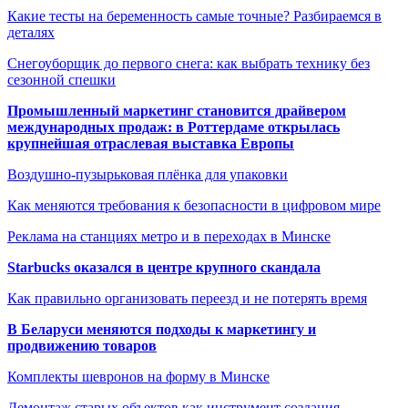
Какие тесты на беременность самые точные? Разбираемся в
деталях
Снегоуборщик до первого снега: как выбрать технику без
сезонной спешки
Промышленный маркетинг становится драйвером
международных продаж: в Роттердаме открылась
крупнейшая отраслевая выставка Европы
Воздушно-пузырьковая плёнка для упаковки
Как меняются требования к безопасности в цифровом мире
Реклама на станциях метро и в переходах в Минске
Starbucks оказался в центре крупного скандала
Как правильно организовать переезд и не потерять время
В Беларуси меняются подходы к маркетингу и
продвижению товаров
Комплекты шевронов на форму в Минске
Демонтаж старых объектов как инструмент создания