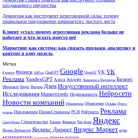
продаваемого имущества
Демонтаж как инструмент переговорной силы: почему
правильное предложение начинается с чистого листа
Клиент устал: почему агрессивная реклама больше не
работает и что делать вместо неё
Маркетинг как система: как связать продажи, аналитику и
контент в одну модель
Метки
Google
VK
#поиск
VK
ChatGPT
OpenAI
#деньги
AdFox
Реклама
YandexGPT
Бизнес
Апдейт
Алиса
Ашманов и Партнеры
Искусственный интеллект
Дзен
ВКонтакте
Видео
Выдача
Нейросети
Исследования
Маркетплейс
Недвижимость
Новости компаний
Объявления
Обновления
Отзывы
Пресс-
Реклама
РСЯ
Приложения
ПромоСтраницы
Рейтинги
релизы
Яндекс
Строительство
Товары
Финансы
Чат-боты
Смартфоны
Яндекс Маркет
Яндекс Директ
Яндекс.Вебмастер
игры
маркетинг
технологии
ремонт