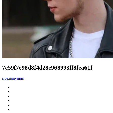
7c59f7e98d8f4d28e968993ff8fea61f
предыдущий