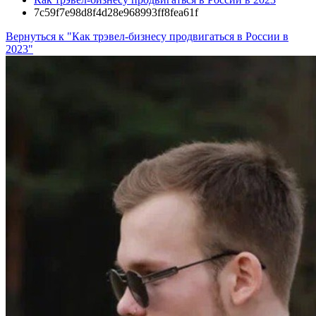
7c59f7e98d8f4d28e968993ff8fea61f
Вернуться к "Как трэвел-бизнесу продвигаться в России в
2023"