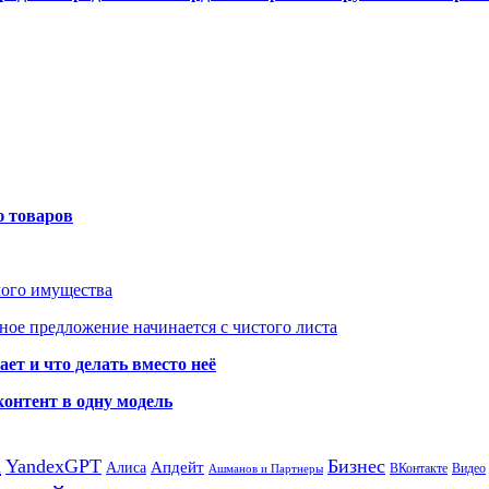
ю товаров
мого имущества
ое предложение начинается с чистого листа
ет и что делать вместо неё
контент в одну модель
а
YandexGPT
Бизнес
Апдейт
Алиса
ВКонтакте
Видео
Ашманов и Партнеры