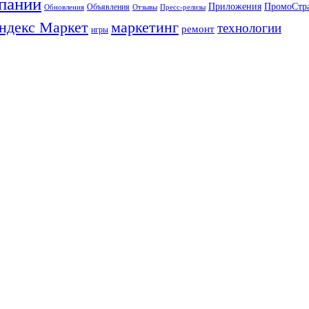
паний
Приложения
ПромоСтр
Объявления
Обновления
Отзывы
Пресс-релизы
ндекс Маркет
маркетинг
технологии
ремонт
игры