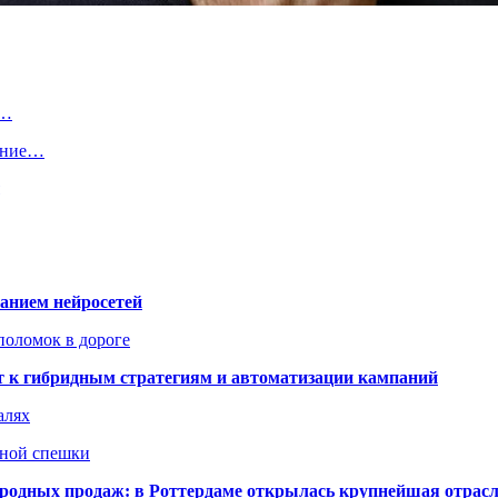
й…
ение…
ванием нейросетей
поломок в дороге
ят к гибридным стратегиям и автоматизации кампаний
алях
нной спешки
одных продаж: в Роттердаме открылась крупнейшая отрас