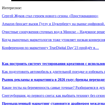
Интересное:
Сергей Жуков стал героем нового сезона «Простоквашино»
Amazon бросает вызов Гуглу и Цукербергу на рынке цифрово
Очистные сооружения сточных вод в Минске – Надежное реш
Когда рыночных маркетологов тоже утомляет низкая конверсия
Конференция по маркетингу TrueDigital Day’23 пройдёт в…
Как построить систему тестирования креативов с использо
Как подготовить автомобиль к длительной поездке и избежать 
Рынок рекламы и маркетинга в 2026 году: бренды переход
Какие тесты на беременность самые точные? Разбираемся в дет
Снегоуборщик до первого снега: как выбрать технику без сезо
Промышленный маркетинг становится драйвером междунар