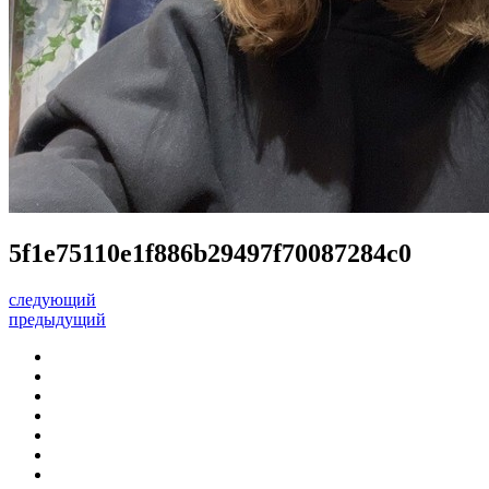
5f1e75110e1f886b29497f70087284c0
следующий
предыдущий