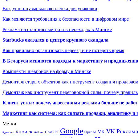
Воздушно-пузырьковая плёнка для упаковки
Как меняются требования к безопасности в цифровом мире
Реклама на станциях метро и в переходах в Минске
Starbucks оказался в центре крупного скандала
Как правильно организовать переезд и не потерять время
В Беларуси меняются подходы к маркетингу и продвижени
Комплекты шевронов на форму в Минске
Демонтаж старых объектов как инструмент создания продавае
Демонтаж как инструмент переговорной силы: почему правильн
Клиент устал: почему агрессивная реклама больше не работа
Маркетинг как система: как связать продажи, аналитику и 
Метки
Google
VK Реклам
#поиск
VK
ChatGPT
OpenAI
#деньги
AdFox