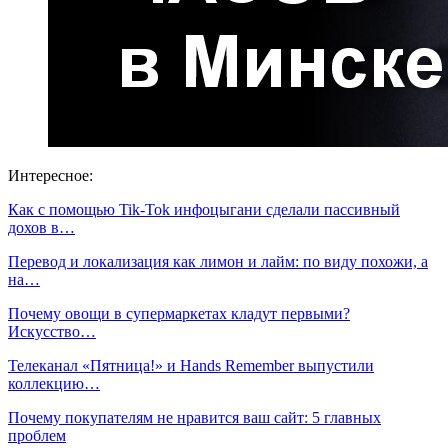
Интересное:
Как с помощью Tik-Tok инфоцыгани сделали пассивный
дохов в…
Перевод и локализация как лимон и лайм: по виду похожи, а
на…
Почему овощи в супермаркетах кладут первыми?
Искусство…
Телеканал «Пятница!» и Hands Remember выпустили
коллекцию…
Почему покупателям не нравится ваш сайт: 5 главных
проблем