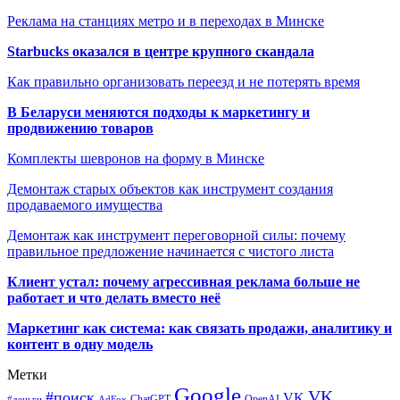
Реклама на станциях метро и в переходах в Минске
Starbucks оказался в центре крупного скандала
Как правильно организовать переезд и не потерять время
В Беларуси меняются подходы к маркетингу и
продвижению товаров
Комплекты шевронов на форму в Минске
Демонтаж старых объектов как инструмент создания
продаваемого имущества
Демонтаж как инструмент переговорной силы: почему
правильное предложение начинается с чистого листа
Клиент устал: почему агрессивная реклама больше не
работает и что делать вместо неё
Маркетинг как система: как связать продажи, аналитику и
контент в одну модель
Метки
Google
VK
#поиск
VK
ChatGPT
OpenAI
#деньги
AdFox