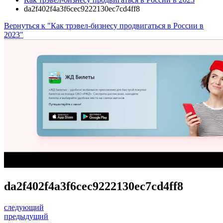
da2f402f4a3f6cec9222130ec7cd4ff8
Вернуться к "Как трэвел-бизнесу продвигаться в России в
2023"
da2f402f4a3f6cec9222130ec7cd4ff8
следующий
предыдущий