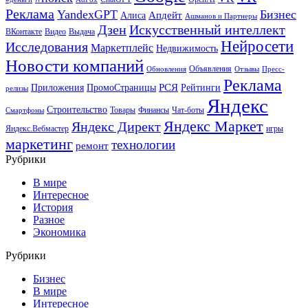
Реклама
YandexGPT
Бизнес
Апдейт
Алиса
Ашманов и Партнеры
Искусственный интеллект
Дзен
ВКонтакте
Видео
Выдача
Нейросети
Исследования
Маркетплейс
Недвижимость
Новости компаний
Объявления
Обновления
Отзывы
Пресс-
Реклама
РСЯ
Приложения
ПромоСтраницы
Рейтинги
релизы
Яндекс
Строительство
Товары
Финансы
Чат-боты
Смартфоны
Яндекс Маркет
Яндекс Директ
Яндекс.Вебмастер
игры
маркетинг
технологии
ремонт
Рубрики
В мире
Интересное
История
Разное
Экономика
Рубрики
Бизнес
В мире
Интересное