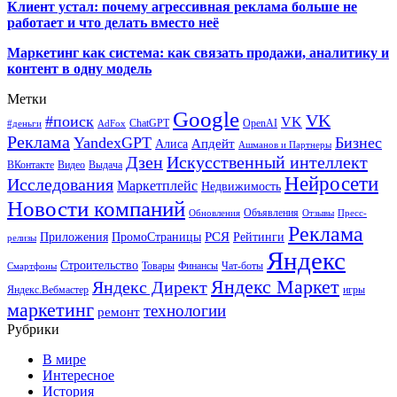
Клиент устал: почему агрессивная реклама больше не
работает и что делать вместо неё
Маркетинг как система: как связать продажи, аналитику и
контент в одну модель
Метки
Google
VK
#поиск
VK
ChatGPT
OpenAI
#деньги
AdFox
Реклама
YandexGPT
Бизнес
Апдейт
Алиса
Ашманов и Партнеры
Искусственный интеллект
Дзен
ВКонтакте
Видео
Выдача
Нейросети
Исследования
Маркетплейс
Недвижимость
Новости компаний
Объявления
Обновления
Отзывы
Пресс-
Реклама
РСЯ
Приложения
ПромоСтраницы
Рейтинги
релизы
Яндекс
Строительство
Товары
Финансы
Чат-боты
Смартфоны
Яндекс Маркет
Яндекс Директ
Яндекс.Вебмастер
игры
маркетинг
технологии
ремонт
Рубрики
В мире
Интересное
История