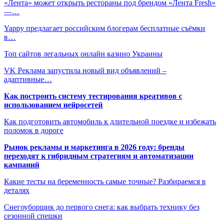
«Лента» может открыть рестораны под брендом «Лента Fresh»
—…
Yappy предлагает российским блогерам бесплатные съёмки
в…
Топ сайтов легальных онлайн казино Украины
VK Реклама запустила новый вид объявлений –
адаптивные…
Как построить систему тестирования креативов с
использованием нейросетей
Как подготовить автомобиль к длительной поездке и избежать
поломок в дороге
Рынок рекламы и маркетинга в 2026 году: бренды
переходят к гибридным стратегиям и автоматизации
кампаний
Какие тесты на беременность самые точные? Разбираемся в
деталях
Снегоуборщик до первого снега: как выбрать технику без
сезонной спешки