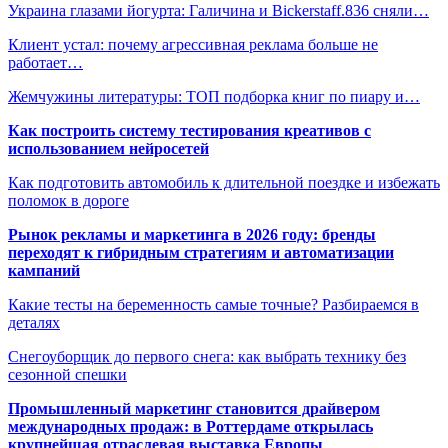
Украина глазами йогурта: Галичина и Bickerstaff.836 сняли…
Клиент устал: почему агрессивная реклама больше не
работает…
Жемчужины литературы: ТОП подборка книг по пиару и…
Как построить систему тестирования креативов с
использованием нейросетей
Как подготовить автомобиль к длительной поездке и избежать
поломок в дороге
Рынок рекламы и маркетинга в 2026 году: бренды
переходят к гибридным стратегиям и автоматизации
кампаний
Какие тесты на беременность самые точные? Разбираемся в
деталях
Снегоуборщик до первого снега: как выбрать технику без
сезонной спешки
Промышленный маркетинг становится драйвером
международных продаж: в Роттердаме открылась
крупнейшая отраслевая выставка Европы