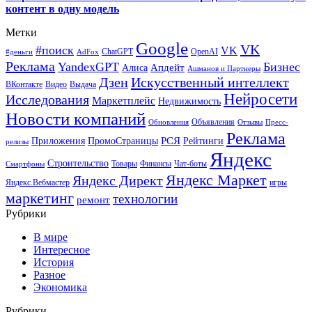
контент в одну модель
Метки
Google
VK
#поиск
VK
ChatGPT
OpenAI
#деньги
AdFox
Реклама
YandexGPT
Бизнес
Апдейт
Алиса
Ашманов и Партнеры
Искусственный интеллект
Дзен
ВКонтакте
Видео
Выдача
Нейросети
Исследования
Маркетплейс
Недвижимость
Новости компаний
Объявления
Обновления
Отзывы
Пресс-
Реклама
РСЯ
Приложения
ПромоСтраницы
Рейтинги
релизы
Яндекс
Строительство
Товары
Финансы
Чат-боты
Смартфоны
Яндекс Маркет
Яндекс Директ
Яндекс.Вебмастер
игры
маркетинг
технологии
ремонт
Рубрики
В мире
Интересное
История
Разное
Экономика
Рубрики