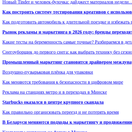
Новый Tinder и человек-булочка: дайджест материалов недели
Как построить систему тестирования креативов с использо
Как подготовить автомобиль к длительной поездке и избежать 
Рынок рекламы и маркетинга в 2026 году: бренды переход
Какие тесты на беременность самые точные? Разбираемся в дет
Снегоуборщик до первого снега: как выбрать технику без сезо
Промышленный маркетинг становится драйвером междунар
Воздушно-пузырьковая плёнка для упаковки
Как меняются требования к безопасности в цифровом мире
Реклама на станциях метро и в переходах в Минске
Starbucks оказался в центре крупного скандала
Как правильно организовать переезд и не потерять время
В Беларуси меняются подходы к маркетингу и продвижени