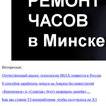
Интересное:
Отечественный аналог технологии IMAX появится в России
9 способов заработать деньги на Амазон без инвестиций
«Кинопоиск» и «Спартак» будут развивать линейку…
Как мы ставим ТЗ копирайтерам, чтобы получалось не ХЗ