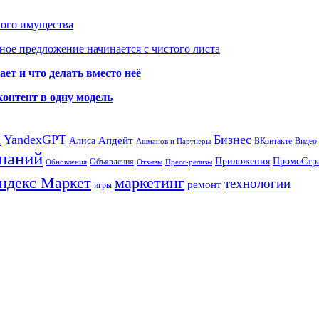
мого имущества
ое предложение начинается с чистого листа
ет и что делать вместо неё
контент в одну модель
а
YandexGPT
Бизнес
Апдейт
Алиса
ВКонтакте
Видео
Ашманов и Партнеры
паний
Приложения
ПромоСтр
Объявления
Обновления
Отзывы
Пресс-релизы
ндекс Маркет
маркетинг
технологии
ремонт
игры