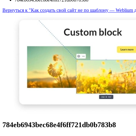
Вернуться к "Как создать свой сайт не по шаблону — Weblium 
784eb6943bec68e4f6ff721db0b783b8