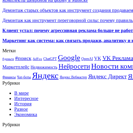
Комплекты шевронов на форму в Минске
Демонтаж старых объектов как инструмент создания продавае
Демонтаж как инструмент переговорной силы: почему правильн
Клиент устал: почему агрессивная реклама больше не работа
Маркетинг как система: как связать продажи, аналитику и 
Метки
Google
VK Реклам
#поиск
VK
ChatGPT
OpenAI
#деньги
AdFox
Новости ком
Нейросети
Маркетплейс
Недвижимость
Яндекс
Я
Яндекс Директ
Финансы
Чат-боты
Яндекс.Вебмастер
Рубрики
В мире
Интересное
История
Разное
Экономика
Рубрики