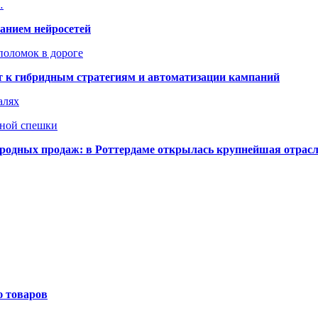
…
ванием нейросетей
поломок в дороге
ят к гибридным стратегиям и автоматизации кампаний
алях
нной спешки
одных продаж: в Роттердаме открылась крупнейшая отрас
ю товаров