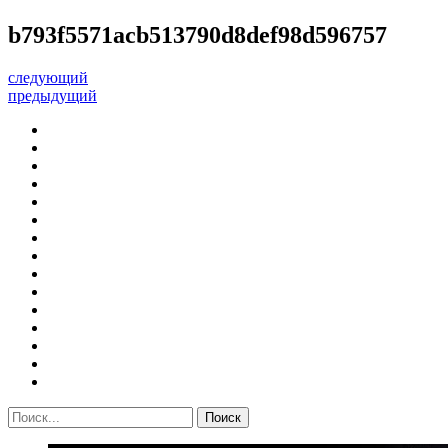
b793f5571acb513790d8def98d596757
следующий
предыдущий