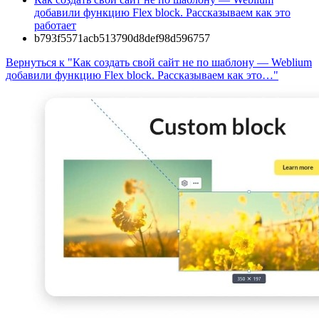
добавили функцию Flex block. Рассказываем как это
работает
b793f5571acb513790d8def98d596757
Вернуться к "Как создать свой сайт не по шаблону — Weblium
добавили функцию Flex block. Рассказываем как это…"