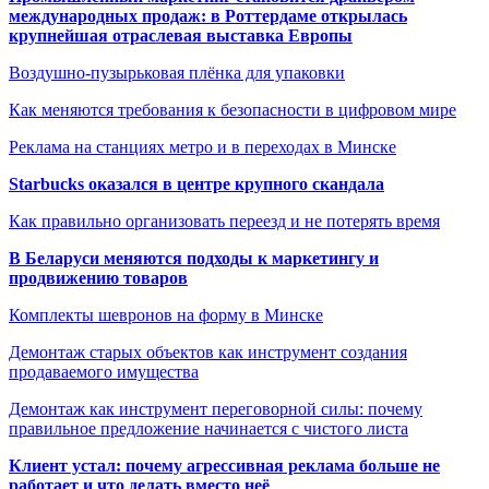
международных продаж: в Роттердаме открылась
крупнейшая отраслевая выставка Европы
Воздушно-пузырьковая плёнка для упаковки
Как меняются требования к безопасности в цифровом мире
Реклама на станциях метро и в переходах в Минске
Starbucks оказался в центре крупного скандала
Как правильно организовать переезд и не потерять время
В Беларуси меняются подходы к маркетингу и
продвижению товаров
Комплекты шевронов на форму в Минске
Демонтаж старых объектов как инструмент создания
продаваемого имущества
Демонтаж как инструмент переговорной силы: почему
правильное предложение начинается с чистого листа
Клиент устал: почему агрессивная реклама больше не
работает и что делать вместо неё