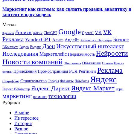
Маркетинг как система: как связать продажи, аналитику и
контент в одну модель
Метки
Google
VK
#поиск
VK
ChatGPT
OpenAI
#деньги
AdFox
Реклама
YandexGPT
Бизнес
Апдейт
Алиса
Ашманов и Партнеры
Искусственный интеллект
Дзен
ВКонтакте
Видео
Выдача
Нейросети
Исследования
Маркетплейс
Недвижимость
Новости компаний
Объявления
Обновления
Отзывы
Пресс-
Реклама
РСЯ
Приложения
ПромоСтраницы
Рейтинги
релизы
Яндекс
Строительство
Товары
Финансы
Чат-боты
Смартфоны
Яндекс Маркет
Яндекс Директ
Яндекс.Вебмастер
игры
маркетинг
технологии
ремонт
Рубрики
В мире
Интересное
История
Разное