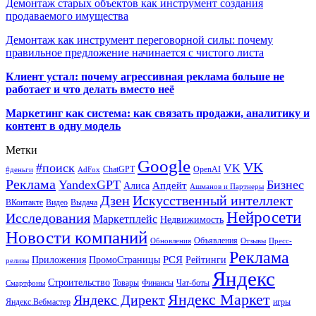
Демонтаж старых объектов как инструмент создания
продаваемого имущества
Демонтаж как инструмент переговорной силы: почему
правильное предложение начинается с чистого листа
Клиент устал: почему агрессивная реклама больше не
работает и что делать вместо неё
Маркетинг как система: как связать продажи, аналитику и
контент в одну модель
Метки
Google
VK
#поиск
VK
ChatGPT
OpenAI
#деньги
AdFox
Реклама
YandexGPT
Бизнес
Апдейт
Алиса
Ашманов и Партнеры
Искусственный интеллект
Дзен
ВКонтакте
Видео
Выдача
Нейросети
Исследования
Маркетплейс
Недвижимость
Новости компаний
Объявления
Обновления
Отзывы
Пресс-
Реклама
РСЯ
Приложения
ПромоСтраницы
Рейтинги
релизы
Яндекс
Строительство
Товары
Финансы
Чат-боты
Смартфоны
Яндекс Маркет
Яндекс Директ
Яндекс.Вебмастер
игры