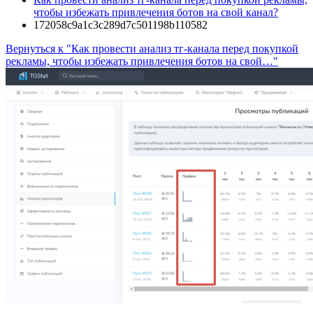
чтобы избежать привлечения ботов на свой канал?
172058c9a1c3c289d7c501198b110582
Вернуться к "Как провести анализ тг-канала перед покупкой
рекламы, чтобы избежать привлечения ботов на свой…"