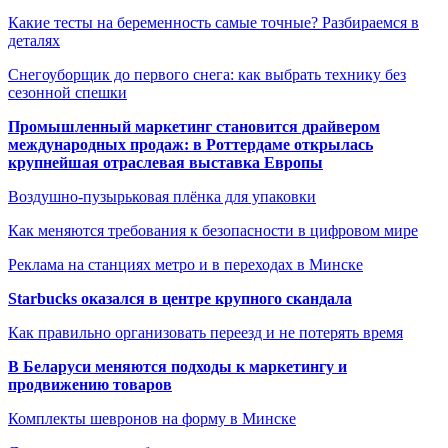
Какие тесты на беременность самые точные? Разбираемся в
деталях
Снегоуборщик до первого снега: как выбрать технику без
сезонной спешки
Промышленный маркетинг становится драйвером
международных продаж: в Роттердаме открылась
крупнейшая отраслевая выставка Европы
Воздушно-пузырьковая плёнка для упаковки
Как меняются требования к безопасности в цифровом мире
Реклама на станциях метро и в переходах в Минске
Starbucks оказался в центре крупного скандала
Как правильно организовать переезд и не потерять время
В Беларуси меняются подходы к маркетингу и
продвижению товаров
Комплекты шевронов на форму в Минске