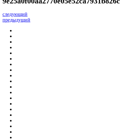
9e25a0f00aa2770e05e52ca7931b826c
следующий
предыдущий