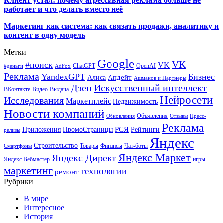
Клиент устал: почему агрессивная реклама больше не
работает и что делать вместо неё
Маркетинг как система: как связать продажи, аналитику и
контент в одну модель
Метки
Google
VK
#поиск
VK
ChatGPT
OpenAI
#деньги
AdFox
Реклама
YandexGPT
Бизнес
Апдейт
Алиса
Ашманов и Партнеры
Искусственный интеллект
Дзен
ВКонтакте
Видео
Выдача
Нейросети
Исследования
Маркетплейс
Недвижимость
Новости компаний
Объявления
Обновления
Отзывы
Пресс-
Реклама
РСЯ
Приложения
ПромоСтраницы
Рейтинги
релизы
Яндекс
Строительство
Товары
Финансы
Чат-боты
Смартфоны
Яндекс Маркет
Яндекс Директ
Яндекс.Вебмастер
игры
маркетинг
технологии
ремонт
Рубрики
В мире
Интересное
История