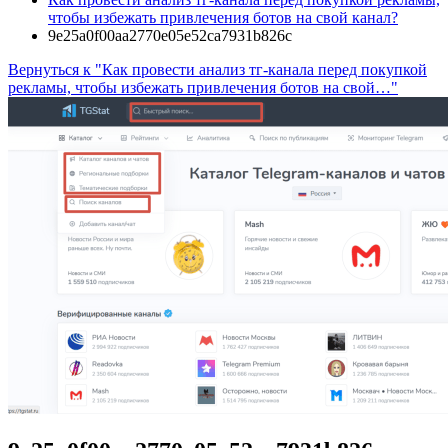
чтобы избежать привлечения ботов на свой канал?
9e25a0f00aa2770e05e52ca7931b826c
Вернуться к "Как провести анализ тг-канала перед покупкой
рекламы, чтобы избежать привлечения ботов на свой…"