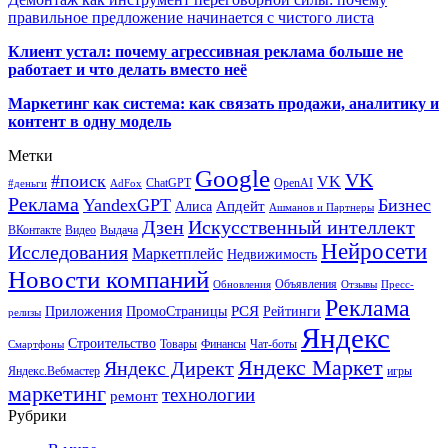
правильное предложение начинается с чистого листа
Клиент устал: почему агрессивная реклама больше не
работает и что делать вместо неё
Маркетинг как система: как связать продажи, аналитику и
контент в одну модель
Метки
Google
VK
#поиск
VK
ChatGPT
OpenAI
#деньги
AdFox
Реклама
YandexGPT
Бизнес
Апдейт
Алиса
Ашманов и Партнеры
Искусственный интеллект
Дзен
ВКонтакте
Видео
Выдача
Нейросети
Исследования
Маркетплейс
Недвижимость
Новости компаний
Объявления
Обновления
Отзывы
Пресс-
Реклама
РСЯ
Приложения
ПромоСтраницы
Рейтинги
релизы
Яндекс
Строительство
Товары
Финансы
Чат-боты
Смартфоны
Яндекс Маркет
Яндекс Директ
Яндекс.Вебмастер
игры
маркетинг
технологии
ремонт
Рубрики