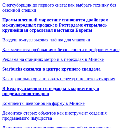
Снегоуборщик до первого снега: как выбрать технику без
сезонной спешки
Промышленный маркетинг становится драйвером
международных продаж: в Роттердаме открылась
крупнейшая отраслевая выставка Европы
Воздушно-пузырьковая плёнка для упаковки
Как меняются требования к безопасности в цифровом мире
Реклама на станциях метро и в переходах в Минске
Starbucks оказался в центре крупного скандала
Как правильно организовать переезд и не потерять время
В Беларуси меняются подходы к маркетингу и
продвижению товаров
Комплекты шевронов на форму в Минске
Демонтаж старых объектов как инструмент создания
продаваемого имущества
Демонтаж как инструмент переговорной силы: почему