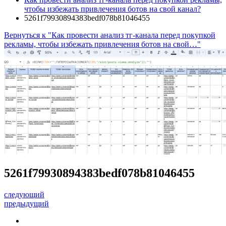
чтобы избежать привлечения ботов на свой канал?
5261f79930894383bedf078b81046455
Вернуться к "Как провести анализ тг-канала перед покупкой
рекламы, чтобы избежать привлечения ботов на свой…"
5261f79930894383bedf078b81046455
следующий
предыдущий