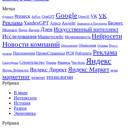
Метки
Google
VK
#поиск
VK
ChatGPT
OpenAI
#деньги
AdFox
Реклама
YandexGPT
Бизнес
Апдейт
Алиса
Ашманов и Партнеры
Искусственный интеллект
Дзен
ВКонтакте
Видео
Выдача
Нейросети
Исследования
Маркетплейс
Недвижимость
Новости компаний
Объявления
Обновления
Отзывы
Пресс-
Реклама
РСЯ
Приложения
ПромоСтраницы
Рейтинги
релизы
Яндекс
Строительство
Товары
Финансы
Чат-боты
Смартфоны
Яндекс Маркет
Яндекс Директ
Яндекс.Вебмастер
игры
маркетинг
технологии
ремонт
Рубрики
В мире
Интересное
История
Разное
Экономика
Рубрики