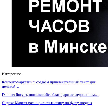
Интересное:
Контент-маркетинг: создаём привлекательный текст для
целевой…
Danone: йогурт, появившийся благодаря исследованиям…
Яндекс Маркет расширил статистику по бусту продаж