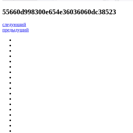
55660d998300e654e36036060dc38523
следующий
предыдущий