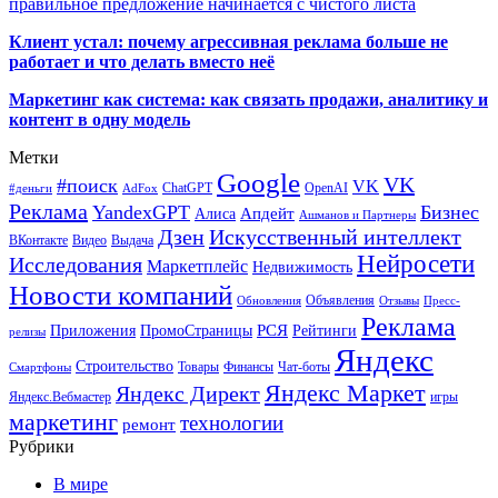
правильное предложение начинается с чистого листа
Клиент устал: почему агрессивная реклама больше не
работает и что делать вместо неё
Маркетинг как система: как связать продажи, аналитику и
контент в одну модель
Метки
Google
VK
#поиск
VK
ChatGPT
OpenAI
#деньги
AdFox
Реклама
YandexGPT
Бизнес
Апдейт
Алиса
Ашманов и Партнеры
Искусственный интеллект
Дзен
ВКонтакте
Видео
Выдача
Нейросети
Исследования
Маркетплейс
Недвижимость
Новости компаний
Объявления
Обновления
Отзывы
Пресс-
Реклама
РСЯ
Приложения
ПромоСтраницы
Рейтинги
релизы
Яндекс
Строительство
Товары
Финансы
Чат-боты
Смартфоны
Яндекс Маркет
Яндекс Директ
Яндекс.Вебмастер
игры
маркетинг
технологии
ремонт
Рубрики
В мире