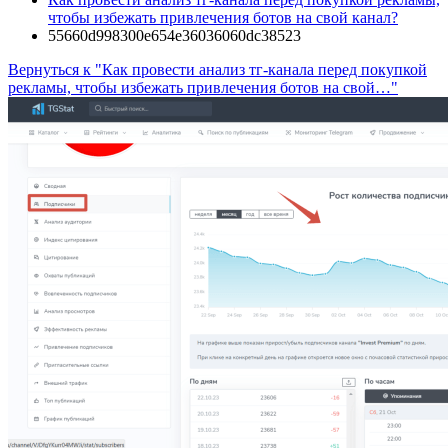
чтобы избежать привлечения ботов на свой канал?
55660d998300e654e36036060dc38523
Вернуться к "Как провести анализ тг-канала перед покупкой
рекламы, чтобы избежать привлечения ботов на свой…"