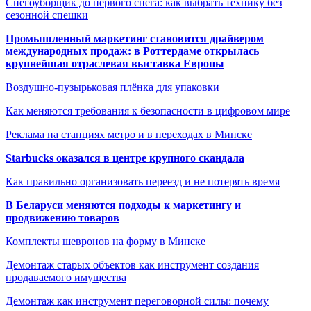
Снегоуборщик до первого снега: как выбрать технику без
сезонной спешки
Промышленный маркетинг становится драйвером
международных продаж: в Роттердаме открылась
крупнейшая отраслевая выставка Европы
Воздушно-пузырьковая плёнка для упаковки
Как меняются требования к безопасности в цифровом мире
Реклама на станциях метро и в переходах в Минске
Starbucks оказался в центре крупного скандала
Как правильно организовать переезд и не потерять время
В Беларуси меняются подходы к маркетингу и
продвижению товаров
Комплекты шевронов на форму в Минске
Демонтаж старых объектов как инструмент создания
продаваемого имущества
Демонтаж как инструмент переговорной силы: почему