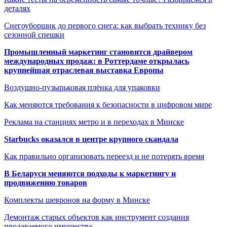
деталях
Снегоуборщик до первого снега: как выбрать технику без
сезонной спешки
Промышленный маркетинг становится драйвером
международных продаж: в Роттердаме открылась
крупнейшая отраслевая выставка Европы
Воздушно-пузырьковая плёнка для упаковки
Как меняются требования к безопасности в цифровом мире
Реклама на станциях метро и в переходах в Минске
Starbucks оказался в центре крупного скандала
Как правильно организовать переезд и не потерять время
В Беларуси меняются подходы к маркетингу и
продвижению товаров
Комплекты шевронов на форму в Минске
Демонтаж старых объектов как инструмент создания
продаваемого имущества