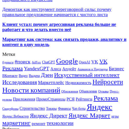
Демонтаж как инструмент переговорной силы: почему
правильное предложение начинается с чистого листа
Клиент устал: почему агрессивная реклама больше не
работает и что делать вместо неё
Маркетинг как система: как связать продажи, аналитику и
контент в одну модель
Метки
Google
VK
#поиск
VK
ChatGPT
OpenAI
#деньги
AdFox
Реклама
YandexGPT
Бизнес
Апдейт
Алиса
Ашманов и Партнеры
Искусственный интеллект
Дзен
ВКонтакте
Видео
Выдача
Нейросети
Исследования
Маркетплейс
Недвижимость
Новости компаний
Объявления
Обновления
Отзывы
Пресс-
Реклама
РСЯ
Приложения
ПромоСтраницы
Рейтинги
релизы
Яндекс
Строительство
Товары
Финансы
Чат-боты
Смартфоны
Яндекс Маркет
Яндекс Директ
Яндекс.Вебмастер
игры
маркетинг
технологии
ремонт