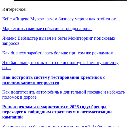
Интересное:
Кейс «Яндекс Музея»: зачем бизнесу мерч и как отойти от…
Маркетинг: главные события и тренды апреля
Яндекс Вебмастер вывел из беты Мониторинг поисковых
запросов
Как бизнесу зарабатывать больше при том же рекламном…
Это банально, но никто это не использует: Почему клиенту
на…
Как построить систему тестирования креативов с
использованием нейросетей
Как подготовить автомобиль к длительной поездке и избежать
поломок в дороге
Рынок рекламы и маркетинга в 2026 году: бренды
переходят к гибридным стратегиям и автоматизации
кампаний
Какие тесты на беременность самые точные? Разбираемся в