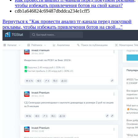
чтобы избежать привлечения ботов на свой канал?
cdb1a646824c69487dbddca234e1cff5
Вернуться к "Как провести анализ тг-канала перед покупкой
рекламы, чтобы избежать привлечения ботов на свой…"