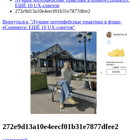
ЕЩЁ 10 UX-советов
272e9d13a10e4eecf01b31e7877dfee2
Вернуться к "Лучшие интерфейсные практики в фэшн-
eCommerce: ЕЩЁ 10 UX-советов"
272e9d13a10e4eecf01b31e7877dfee2
следующий