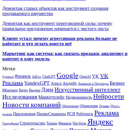
Демонтаж старых объектов как инструмент создания
продаваемого имущества
Демонтаж как инструмент переговорной силы: почему
правильное предложение начинается с чистого листа
Клиент устал: почему агрессивная реклама больше не
работает и что делать вместо неё
Маркетинг как система: как связать продажи, аналитику и
контент в одну модель
Метки
Google
VK
#поиск
VK
ChatGPT
OpenAI
#деньги
AdFox
Реклама
YandexGPT
Бизнес
Апдейт
Алиса
Ашманов и Партнеры
Искусственный интеллект
Дзен
ВКонтакте
Видео
Выдача
Нейросети
Исследования
Маркетплейс
Недвижимость
Новости компаний
Объявления
Обновления
Отзывы
Пресс-
Реклама
РСЯ
Приложения
ПромоСтраницы
Рейтинги
релизы
Яндекс
Строительство
Товары
Финансы
Чат-боты
Смартфоны