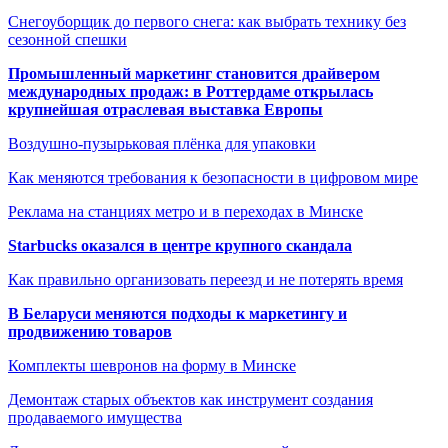
Снегоуборщик до первого снега: как выбрать технику без
сезонной спешки
Промышленный маркетинг становится драйвером
международных продаж: в Роттердаме открылась
крупнейшая отраслевая выставка Европы
Воздушно-пузырьковая плёнка для упаковки
Как меняются требования к безопасности в цифровом мире
Реклама на станциях метро и в переходах в Минске
Starbucks оказался в центре крупного скандала
Как правильно организовать переезд и не потерять время
В Беларуси меняются подходы к маркетингу и
продвижению товаров
Комплекты шевронов на форму в Минске
Демонтаж старых объектов как инструмент создания
продаваемого имущества