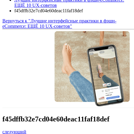
ЕЩЁ 10 UX-советов
f45dffb32e7cd04e60deac11faf18def
Вернуться к "Лучшие интерфейсные практики в фэшн-
eCommerce: ЕЩЁ 10 UX-советов"
f45dffb32e7cd04e60deac11faf18def
следующий