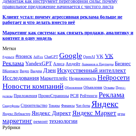
Демонтаж как инструмент переговорной силы: почему
правильное предложение начинается с чистого листа
Клиент устал: почему агрессивная реклама больше не
работает и что делать вместо неё
Маркетинг как система: как связать продажи, аналитику и
контент в одну модель
Метки
Google
VK
#поиск
VK
ChatGPT
OpenAI
#деньги
AdFox
Реклама
YandexGPT
Бизнес
Апдейт
Алиса
Ашманов и Партнеры
Искусственный интеллект
Дзен
ВКонтакте
Видео
Выдача
Нейросети
Исследования
Маркетплейс
Недвижимость
Новости компаний
Объявления
Обновления
Отзывы
Пресс-
Реклама
РСЯ
Приложения
ПромоСтраницы
Рейтинги
релизы
Яндекс
Строительство
Товары
Финансы
Чат-боты
Смартфоны
Яндекс Маркет
Яндекс Директ
Яндекс.Вебмастер
игры
маркетинг
технологии
ремонт
Рубрики