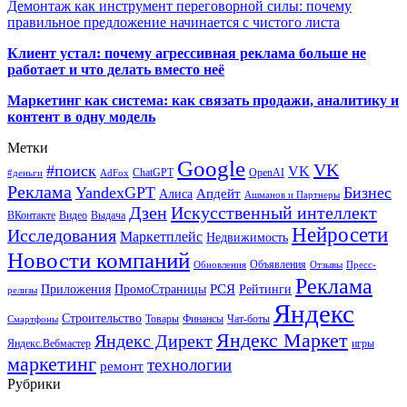
Демонтаж как инструмент переговорной силы: почему
правильное предложение начинается с чистого листа
Клиент устал: почему агрессивная реклама больше не
работает и что делать вместо неё
Маркетинг как система: как связать продажи, аналитику и
контент в одну модель
Метки
Google
VK
#поиск
VK
ChatGPT
OpenAI
#деньги
AdFox
Реклама
YandexGPT
Бизнес
Апдейт
Алиса
Ашманов и Партнеры
Искусственный интеллект
Дзен
ВКонтакте
Видео
Выдача
Нейросети
Исследования
Маркетплейс
Недвижимость
Новости компаний
Объявления
Обновления
Отзывы
Пресс-
Реклама
РСЯ
Приложения
ПромоСтраницы
Рейтинги
релизы
Яндекс
Строительство
Товары
Финансы
Чат-боты
Смартфоны
Яндекс Маркет
Яндекс Директ
Яндекс.Вебмастер
игры
маркетинг
технологии
ремонт
Рубрики