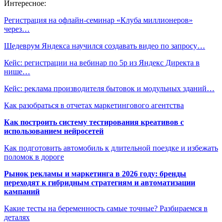
Интересное:
Регистрация на офлайн-семинар «Клуба миллионеров»
через…
Шедеврум Яндекса научился создавать видео по запросу…
Кейс: регистрации на вебинар по 5р из Яндекс Директа в
нише…
Кейс: реклама производителя бытовок и модульных зданий…
Как разобраться в отчетах маркетингового агентства
Как построить систему тестирования креативов с
использованием нейросетей
Как подготовить автомобиль к длительной поездке и избежать
поломок в дороге
Рынок рекламы и маркетинга в 2026 году: бренды
переходят к гибридным стратегиям и автоматизации
кампаний
Какие тесты на беременность самые точные? Разбираемся в
деталях