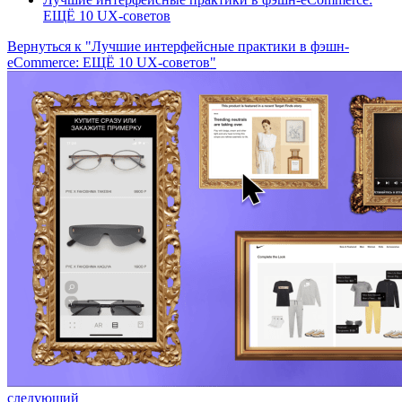
ЕЩЁ 10 UX-советов
Вернуться к "Лучшие интерфейсные практики в фэшн-
eCommerce: ЕЩЁ 10 UX-советов"
следующий