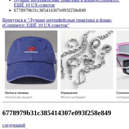
ЕЩЁ 10 UX-советов
6778979b31c385414307e093f258e849
Вернуться к "Лучшие интерфейсные практики в фэшн-
eCommerce: ЕЩЁ 10 UX-советов"
6778979b31c385414307e093f258e849
следующий