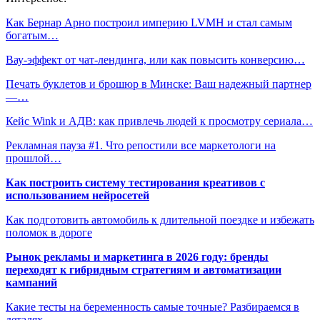
Как Бернар Арно построил империю LVMH и стал самым
богатым…
Вау-эффект от чат-лендинга, или как повысить конверсию…
Печать буклетов и брошюр в Минске: Ваш надежный партнер
—…
Кейс Wink и АДВ: как привлечь людей к просмотру сериала…
Рекламная пауза #1. Что репостили все маркетологи на
прошлой…
Как построить систему тестирования креативов с
использованием нейросетей
Как подготовить автомобиль к длительной поездке и избежать
поломок в дороге
Рынок рекламы и маркетинга в 2026 году: бренды
переходят к гибридным стратегиям и автоматизации
кампаний
Какие тесты на беременность самые точные? Разбираемся в
деталях