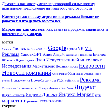
Демонтаж как инструмент переговорной силы: почему
правильное предложение начинается с чистого листа
Клиент устал: почему агрессивная реклама больше не
работает и что делать вместо неё
Маркетинг как система: как связать продажи, аналитику и
контент в одну модель
Метки
Google
VK
#поиск
VK
ChatGPT
OpenAI
#деньги
AdFox
Реклама
YandexGPT
Бизнес
Апдейт
Алиса
Ашманов и Партнеры
Искусственный интеллект
Дзен
ВКонтакте
Видео
Выдача
Нейросети
Исследования
Маркетплейс
Недвижимость
Новости компаний
Объявления
Обновления
Отзывы
Пресс-
Реклама
РСЯ
Приложения
ПромоСтраницы
Рейтинги
релизы
Яндекс
Строительство
Товары
Финансы
Чат-боты
Смартфоны
Яндекс Маркет
Яндекс Директ
Яндекс.Вебмастер
игры
маркетинг
технологии
ремонт
Рубрики