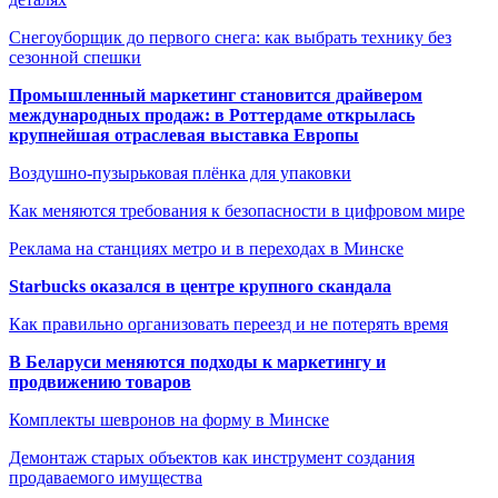
Снегоуборщик до первого снега: как выбрать технику без
сезонной спешки
Промышленный маркетинг становится драйвером
международных продаж: в Роттердаме открылась
крупнейшая отраслевая выставка Европы
Воздушно-пузырьковая плёнка для упаковки
Как меняются требования к безопасности в цифровом мире
Реклама на станциях метро и в переходах в Минске
Starbucks оказался в центре крупного скандала
Как правильно организовать переезд и не потерять время
В Беларуси меняются подходы к маркетингу и
продвижению товаров
Комплекты шевронов на форму в Минске
Демонтаж старых объектов как инструмент создания
продаваемого имущества