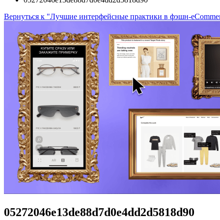
Вернуться к "Лучшие интерфейсные практики в фэшн-eComme
05272046e13de88d7d0e4dd2d5818d90