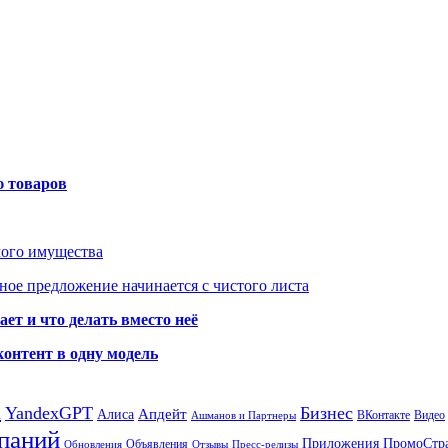
ю товаров
мого имущества
ое предложение начинается с чистого листа
ет и что делать вместо неё
контент в одну модель
а
YandexGPT
Бизнес
Апдейт
Алиса
ВКонтакте
Видео
Ашманов и Партнеры
паний
Приложения
ПромоСтр
Объявления
Обновления
Отзывы
Пресс-релизы