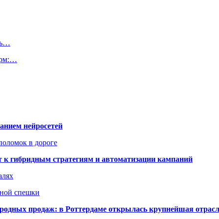
нь…
орм:…
ванием нейросетей
поломок в дороге
ят к гибридным стратегиям и автоматизации кампаний
алях
нной спешки
одных продаж: в Роттердаме открылась крупнейшая отрас