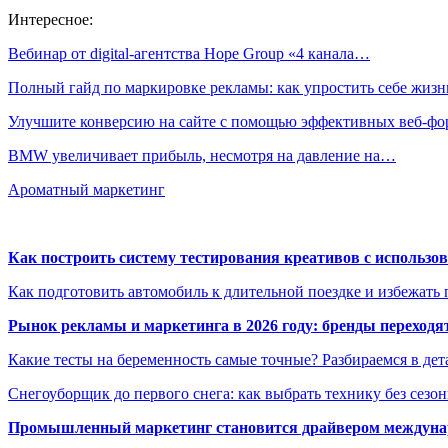
Интересное:
Вебинар от digital-агентства Hope Group «4 канала…
Полный гайд по маркировке рекламы: как упростить себе жиз
Улучшите конверсию на сайте с помощью эффективных веб-ф
BMW увеличивает прибыль, несмотря на давление на…
Ароматный маркетинг
Как построить систему тестирования креативов с использо
Как подготовить автомобиль к длительной поездке и избежать 
Рынок рекламы и маркетинга в 2026 году: бренды переход
Какие тесты на беременность самые точные? Разбираемся в дет
Снегоуборщик до первого снега: как выбрать технику без сезо
Промышленный маркетинг становится драйвером междунар