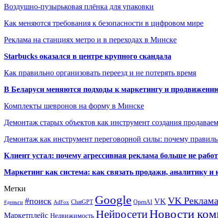
Воздушно-пузырьковая плёнка для упаковки
Как меняются требования к безопасности в цифровом мире
Реклама на станциях метро и в переходах в Минске
Starbucks оказался в центре крупного скандала
Как правильно организовать переезд и не потерять время
В Беларуси меняются подходы к маркетингу и продвижени
Комплекты шевронов на форму в Минске
Демонтаж старых объектов как инструмент создания продавае
Демонтаж как инструмент переговорной силы: почему правильн
Клиент устал: почему агрессивная реклама больше не работа
Маркетинг как система: как связать продажи, аналитику и 
Метки
Google
VK Реклам
#поиск
VK
ChatGPT
OpenAI
#деньги
AdFox
Новости ком
Нейросети
Маркетплейс
Недвижимость