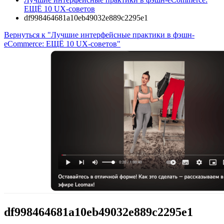
ЕЩЁ 10 UX-советов
df998464681a10eb49032e889c2295e1
Вернуться к "Лучшие интерфейсные практики в фэшн-
eCommerce: ЕЩЁ 10 UX-советов"
df998464681a10eb49032e889c2295e1