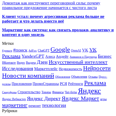
Демонтаж как инструмент переговорной силы: почему
правильное предложение начинается с чистого листа
Клиент устал: почему агрессивная реклама больше не
работает и что делать вместо неё
Маркетинг как система: как связать продажи, аналитику и
контент в одну модель
Метки
Google
VK
#поиск
VK
ChatGPT
OpenAI
#деньги
AdFox
Реклама
YandexGPT
Бизнес
Апдейт
Алиса
Ашманов и Партнеры
Искусственный интеллект
Дзен
ВКонтакте
Видео
Выдача
Нейросети
Исследования
Маркетплейс
Недвижимость
Новости компаний
Объявления
Обновления
Отзывы
Пресс-
Реклама
РСЯ
Приложения
ПромоСтраницы
Рейтинги
релизы
Яндекс
Строительство
Товары
Финансы
Чат-боты
Смартфоны
Яндекс Маркет
Яндекс Директ
Яндекс.Вебмастер
игры
маркетинг
технологии
ремонт
Рубрики