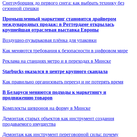
Снегоуборщик до первого снега: как выбрать технику без
сезонной спешки
Промышленный маркетинг становится драйвером
международных продаж: в Роттердаме открылась
крупнейшая отраслевая выставка Европы
Воздушно-пузырьковая плёнка для упаковки
Как меняются требования к безопасности в цифровом мире
Реклама на станциях метро и в переходах в Минске
Starbucks оказался в центре крупного скандала
Как правильно организовать переезд и не потерять время
В Беларуси меняются подходы к маркетингу и
продвижению товаров
Комплекты шевронов на форму в Минске
Демонтаж старых объектов как инструмент создания
продаваемого имущества
Демонтаж как инструмент переговорной силы: почему