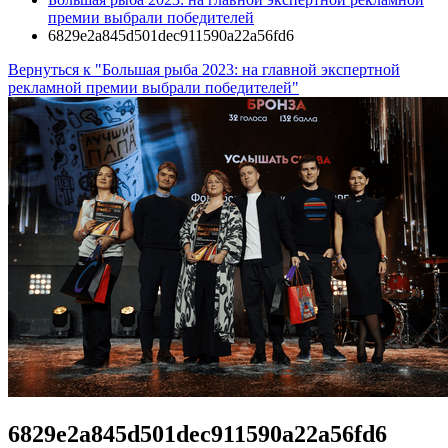
премии выбрали победителей
6829e2a845d501dec911590a22a56fd6
Вернуться к "Большая рыба 2023: на главной экспертной
рекламной премии выбрали победителей"
6829e2a845d501dec911590a22a56fd6