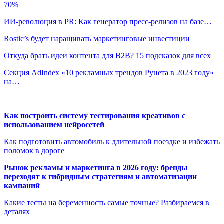
70%
ИИ-революция в PR: Как генератор пресс-релизов на базе…
Rostic’s будет наращивать маркетинговые инвестиции
Откуда брать идеи контента для B2B? 15 подсказок для всех
Секция AdIndex «10 рекламных трендов Рунета в 2023 году»
на…
Как построить систему тестирования креативов с
использованием нейросетей
Как подготовить автомобиль к длительной поездке и избежать
поломок в дороге
Рынок рекламы и маркетинга в 2026 году: бренды
переходят к гибридным стратегиям и автоматизации
кампаний
Какие тесты на беременность самые точные? Разбираемся в
деталях