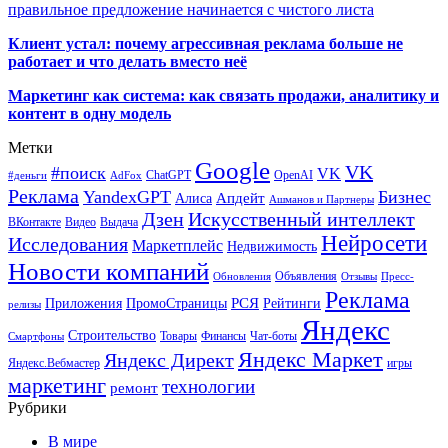
правильное предложение начинается с чистого листа
Клиент устал: почему агрессивная реклама больше не
работает и что делать вместо неё
Маркетинг как система: как связать продажи, аналитику и
контент в одну модель
Метки
Google
VK
#поиск
VK
ChatGPT
OpenAI
#деньги
AdFox
Реклама
YandexGPT
Бизнес
Апдейт
Алиса
Ашманов и Партнеры
Искусственный интеллект
Дзен
ВКонтакте
Видео
Выдача
Нейросети
Исследования
Маркетплейс
Недвижимость
Новости компаний
Объявления
Обновления
Отзывы
Пресс-
Реклама
РСЯ
Приложения
ПромоСтраницы
Рейтинги
релизы
Яндекс
Строительство
Товары
Финансы
Чат-боты
Смартфоны
Яндекс Маркет
Яндекс Директ
Яндекс.Вебмастер
игры
маркетинг
технологии
ремонт
Рубрики
В мире