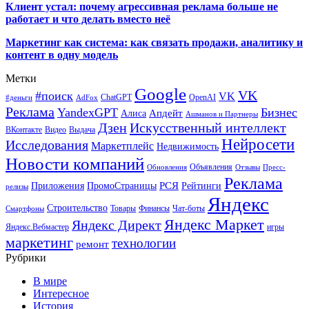
Клиент устал: почему агрессивная реклама больше не
работает и что делать вместо неё
Маркетинг как система: как связать продажи, аналитику и
контент в одну модель
Метки
Google
VK
#поиск
VK
ChatGPT
OpenAI
#деньги
AdFox
Реклама
YandexGPT
Бизнес
Апдейт
Алиса
Ашманов и Партнеры
Искусственный интеллект
Дзен
ВКонтакте
Видео
Выдача
Нейросети
Исследования
Маркетплейс
Недвижимость
Новости компаний
Объявления
Обновления
Отзывы
Пресс-
Реклама
РСЯ
Приложения
ПромоСтраницы
Рейтинги
релизы
Яндекс
Строительство
Товары
Финансы
Чат-боты
Смартфоны
Яндекс Маркет
Яндекс Директ
Яндекс.Вебмастер
игры
маркетинг
технологии
ремонт
Рубрики
В мире
Интересное
История