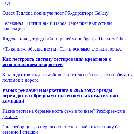
вид…
Олеся Теплова покинула пост PR-директора Gallery
Телеканал «Пятница!» и Hands Remember выпустили
коллекцию…
Яндекс поведет редизайн и ренейминг бренда Delivery Club
«Тыкание», обращение на «Ты» в рекламе: зло или польза
Как построить систему тестирования креативов с
использованием нейросетей
Как подготовить автомобиль к длительной поездке и избежать
поломок в дороге
Рынок рекламы и маркетинга в 2026 году: бренды
переходят к гибридным стратегиям и автоматизации
кампаний
Какие тесты на беременность самые точные? Разбираемся в
деталях
Снегоуборщик до первого снега: как выбрать технику без
сезонной спешки