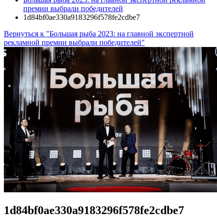
премии выбрали победителей
1d84bf0ae330a9183296f578fe2cdbe7
Вернуться к "Большая рыба 2023: на главной экспертной
рекламной премии выбрали победителей"
1d84bf0ae330a9183296f578fe2cdbe7