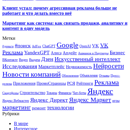
Клиент устал: почему агрессивная реклама больше не
работает и что делать вместо неё
Маркетинг как система: как связать продажи, аналитику и
контент в одну модель
Метки
Google
VK
#поиск
VK
ChatGPT
OpenAI
#деньги
AdFox
Реклама
YandexGPT
Бизнес
Апдейт
Алиса
Ашманов и Партнеры
Искусственный интеллект
Дзен
ВКонтакте
Видео
Выдача
Нейросети
Исследования
Маркетплейс
Недвижимость
Новости компаний
Объявления
Обновления
Отзывы
Пресс-
Реклама
РСЯ
Приложения
ПромоСтраницы
Рейтинги
релизы
Яндекс
Строительство
Товары
Финансы
Чат-боты
Смартфоны
Яндекс Маркет
Яндекс Директ
Яндекс.Вебмастер
игры
маркетинг
технологии
ремонт
Рубрики
В мире
Интересное