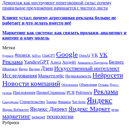
Демонтаж как инструмент переговорной силы: почему
правильное предложение начинается с чистого листа
Клиент устал: почему агрессивная реклама больше не
работает и что делать вместо неё
Маркетинг как система: как связать продажи, аналитику и
контент в одну модель
Метки
Google
VK
#поиск
VK
ChatGPT
OpenAI
#деньги
AdFox
Реклама
YandexGPT
Бизнес
Апдейт
Алиса
Ашманов и Партнеры
Искусственный интеллект
Дзен
ВКонтакте
Видео
Выдача
Нейросети
Исследования
Маркетплейс
Недвижимость
Новости компаний
Объявления
Обновления
Отзывы
Пресс-
Реклама
РСЯ
Приложения
ПромоСтраницы
Рейтинги
релизы
Яндекс
Строительство
Товары
Финансы
Чат-боты
Смартфоны
Яндекс Маркет
Яндекс Директ
Яндекс.Вебмастер
игры
маркетинг
технологии
ремонт
Рубрики