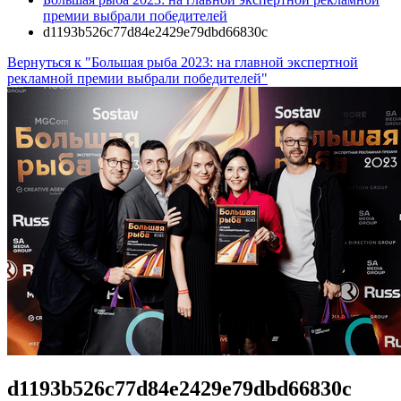
премии выбрали победителей
d1193b526c77d84e2429e79dbd66830c
Вернуться к "Большая рыба 2023: на главной экспертной
рекламной премии выбрали победителей"
d1193b526c77d84e2429e79dbd66830c