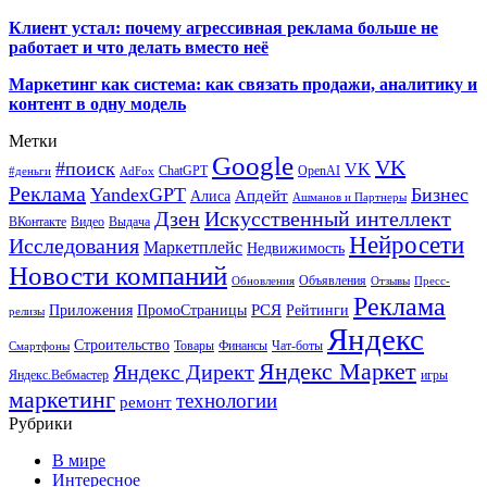
Клиент устал: почему агрессивная реклама больше не
работает и что делать вместо неё
Маркетинг как система: как связать продажи, аналитику и
контент в одну модель
Метки
Google
VK
#поиск
VK
ChatGPT
OpenAI
#деньги
AdFox
Реклама
YandexGPT
Бизнес
Апдейт
Алиса
Ашманов и Партнеры
Искусственный интеллект
Дзен
ВКонтакте
Видео
Выдача
Нейросети
Исследования
Маркетплейс
Недвижимость
Новости компаний
Объявления
Обновления
Отзывы
Пресс-
Реклама
РСЯ
Приложения
ПромоСтраницы
Рейтинги
релизы
Яндекс
Строительство
Товары
Финансы
Чат-боты
Смартфоны
Яндекс Маркет
Яндекс Директ
Яндекс.Вебмастер
игры
маркетинг
технологии
ремонт
Рубрики
В мире
Интересное