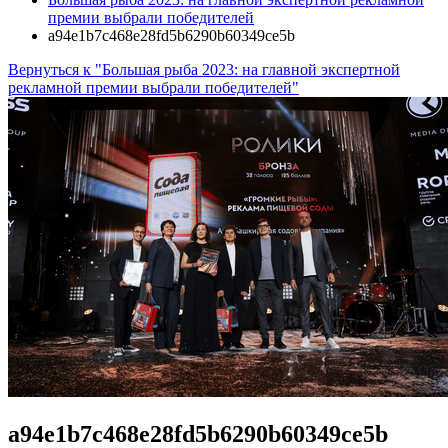
премии выбрали победителей
a94e1b7c468e28fd5b6290b60349ce5b
Вернуться к "Большая рыба 2023: на главной экспертной
рекламной премии выбрали победителей"
a94e1b7c468e28fd5b6290b60349ce5b