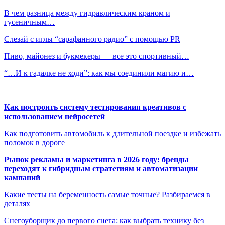
В чем разница между гидравлическим краном и
гусеничным…
Слезай с иглы “сарафанного радио” с помощью PR
Пиво, майонез и букмекеры — все это спортивный…
“…И к гадалке не ходи”: как мы соединили магию и…
Как построить систему тестирования креативов с
использованием нейросетей
Как подготовить автомобиль к длительной поездке и избежать
поломок в дороге
Рынок рекламы и маркетинга в 2026 году: бренды
переходят к гибридным стратегиям и автоматизации
кампаний
Какие тесты на беременность самые точные? Разбираемся в
деталях
Снегоуборщик до первого снега: как выбрать технику без